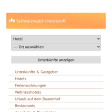
Schwarzwald-Unterkunft
Unterkünfte & Gastgeber
Hotels
Ferienwohnungen
Wellnesshotels
Urlaub auf dem Bauernhof
Restaurants