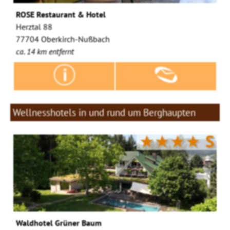
ROSE Restaurant & Hotel
Herztal 88
77704 Oberkirch-Nußbach
ca. 14 km entfernt
Wellnesshotels in und rund um Berghaupten
★★★★
S
Waldhotel Grüner Baum