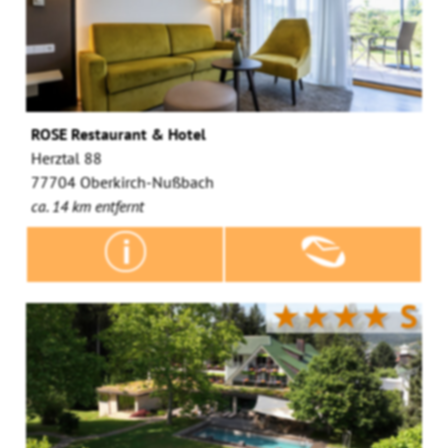
ROSE Restaurant & Hotel
Herztal 88
77704 Oberkirch-Nußbach
ca. 14 km entfernt
★★★★
S