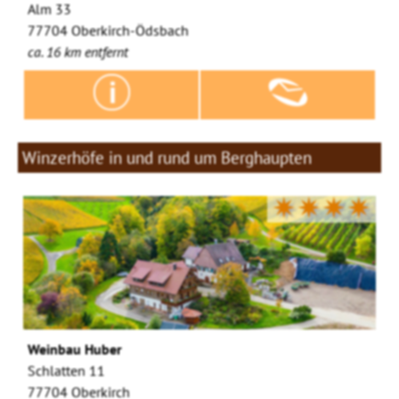
Alm 33
77704 Oberkirch-Ödsbach
ca. 16 km entfernt
Winzerhöfe in und rund um Berghaupten
✷✷✷✷
Weinbau Huber
Schlatten 11
77704 Oberkirch