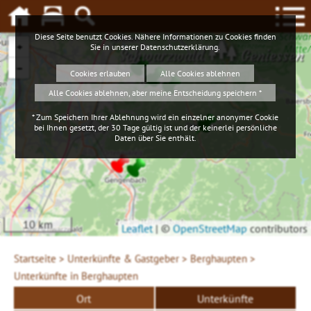
Diese Seite benutzt Cookies. Nähere Informationen zu Cookies finden
+
Sie in unserer
Datenschutzerklärung
.
Schwarzwald
Geniessen
−
Cookies erlauben
Alle Cookies ablehnen
Alle Cookies ablehnen, aber meine Entscheidung speichern *
* Zum Speichern Ihrer Ablehnung wird ein einzelner anonymer Cookie
bei Ihnen gesetzt, der 30 Tage gültig ist und der keinerlei persönliche
Daten über Sie enthält.
10 km
Leaflet
|
©
OpenStreetMap
contributors
Startseite >
Unterkünfte & Gastgeber >
Berghaupten >
Unterkünfte in Berghaupten
Ort
Unterkünfte