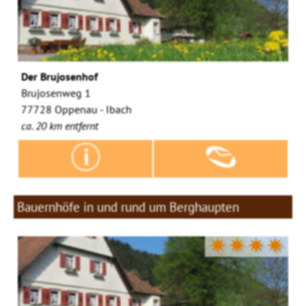
Der Brujosenhof
Brujosenweg 1
77728 Oppenau - Ibach
ca. 20 km entfernt
Bauernhöfe in und rund um Berghaupten
✷✷✷✷