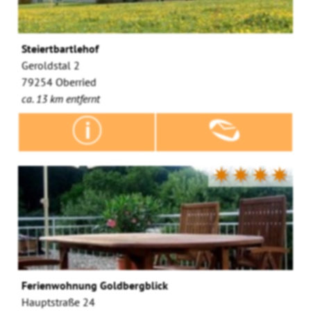
Steiertbartlehof
Geroldstal 2
79254 Oberried
ca. 13 km entfernt
✷✷✷✷
Ferienwohnung Goldbergblick
Hauptstraße 24