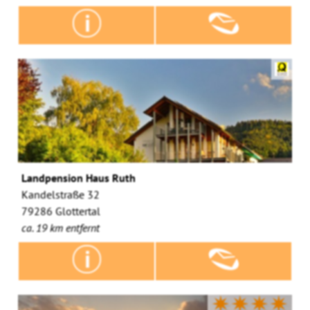
Landpension Haus Ruth
Kandelstraße 32
79286 Glottertal
ca. 19 km entfernt
✷✷✷✷