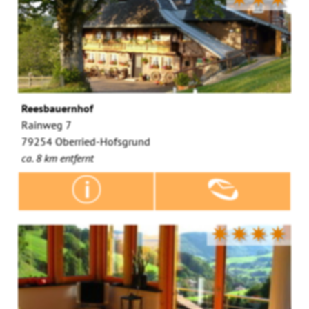
Reesbauernhof
Rainweg 7
79254 Oberried-Hofsgrund
ca. 8 km entfernt
✷✷✷✷