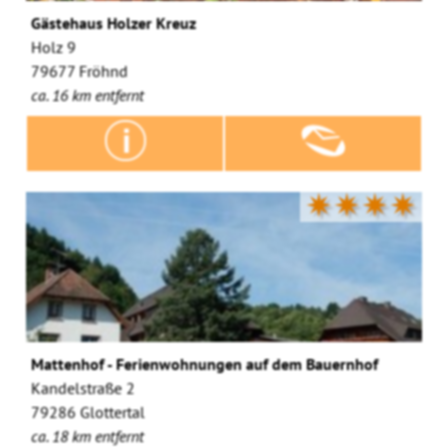
Gästehaus Holzer Kreuz
Holz 9
79677 Fröhnd
ca. 16 km entfernt
✷✷✷✷
Mattenhof - Ferienwohnungen auf dem Bauernhof
Kandelstraße 2
79286 Glottertal
ca. 18 km entfernt