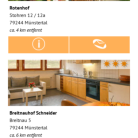
Rotenhof
Stohren 12 / 12a
79244 Münstertal
ca. 4 km entfernt
✷✷✷
Breitnauhof Schneider
Breitnau 5
79244 Münstertal
ca. 6 km entfernt