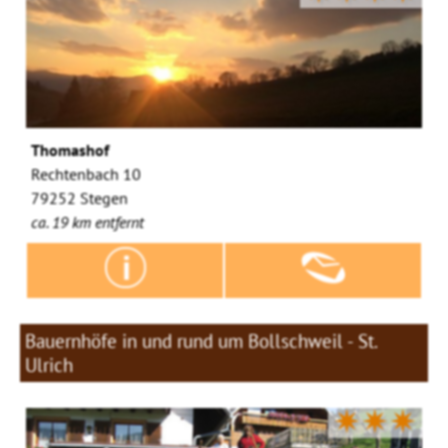
Thomashof
Rechtenbach 10
79252 Stegen
ca. 19 km entfernt
Bauernhöfe in und rund um Bollschweil - St.
Ulrich
✷✷✷