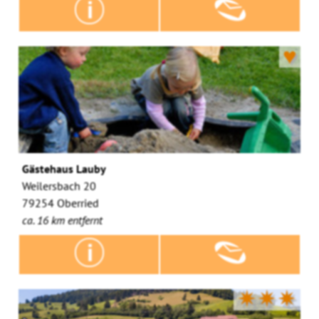
♥
Gästehaus Lauby
Weilersbach 20
79254 Oberried
ca. 16 km entfernt
✷✷✷