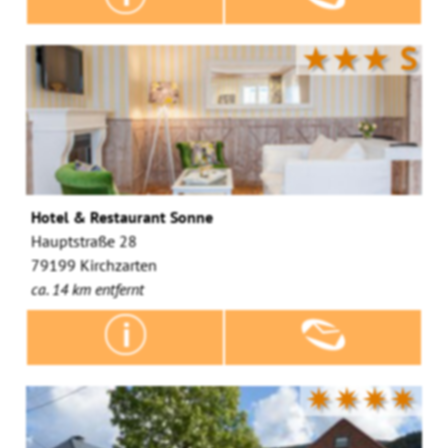
★★★
S
Hotel & Restaurant Sonne
Hauptstraße 28
79199 Kirchzarten
ca. 14 km entfernt
✷✷✷✷