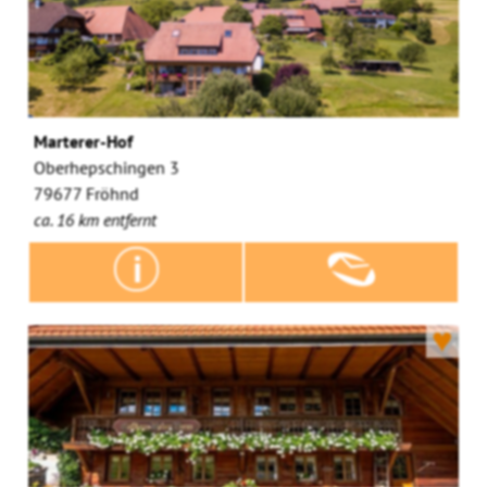
Marterer-Hof
Oberhepschingen 3
79677 Fröhnd
ca. 16 km entfernt
♥