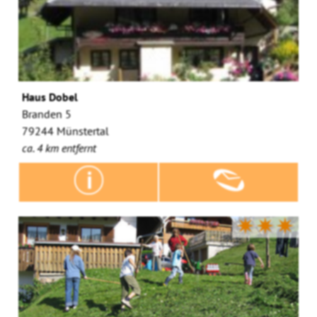
Haus Dobel
Branden 5
79244 Münstertal
ca. 4 km entfernt
✷✷✷