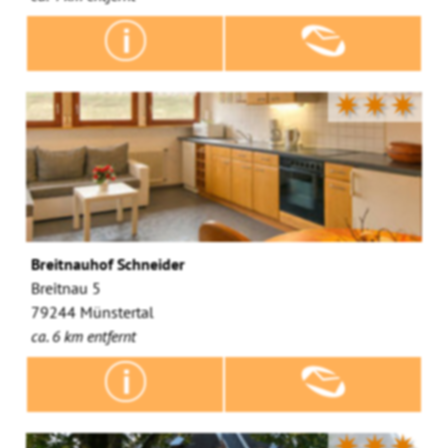
✷✷✷
Breitnauhof Schneider
Breitnau 5
79244 Münstertal
ca. 6 km entfernt
✷✷✷