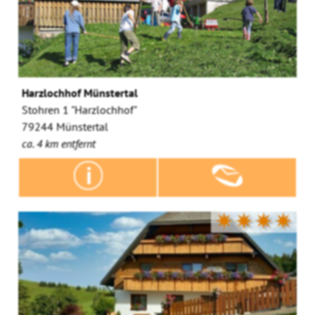
Harzlochhof Münstertal
Stohren 1 "Harzlochhof"
79244 Münstertal
ca. 4 km entfernt
✷✷✷✷