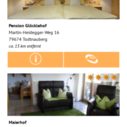
Pension Glöcklehof
Martin-Heidegger-Weg 16
79674 Todtnauberg
ca. 13 km entfernt
✷✷✷✷
Maierhof