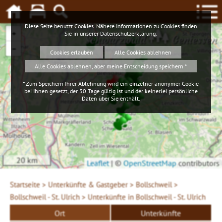
Diese Seite benutzt Cookies. Nähere Informationen zu Cookies finden
+
Sie in unserer
Datenschutzerklärung
.
Schwarzwald
Geniessen
−
Cookies erlauben
Alle Cookies ablehnen
Alle Cookies ablehnen, aber meine Entscheidung speichern *
* Zum Speichern Ihrer Ablehnung wird ein einzelner anonymer Cookie
bei Ihnen gesetzt, der 30 Tage gültig ist und der keinerlei persönliche
Daten über Sie enthält.
20 km
Leaflet
|
©
OpenStreetMap
contributors
Startseite >
Unterkünfte & Gastgeber >
Bollschweil >
Bollschweil - St. Ulrich >
Unterkünfte in Bollschweil - St. Ulrich
Ort
Unterkünfte