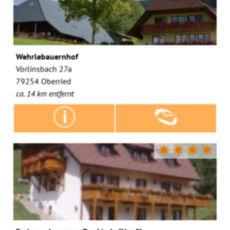
Wehrlebauernhof
Vörlinsbach 27a
79254 Oberried
ca. 14 km entfernt
✷✷✷✷