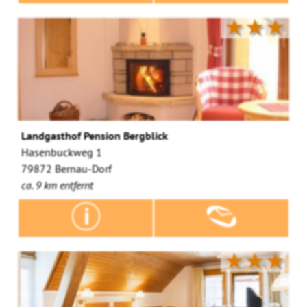
★★★
Landgasthof Pension Bergblick
Hasenbuckweg 1
79872 Bernau-Dorf
ca. 9 km entfernt
★★★