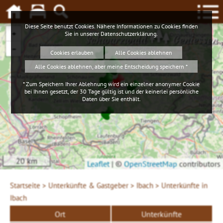
Diese Seite benutzt Cookies. Nähere Informationen zu Cookies finden
+
Sie in unserer
Datenschutzerklärung
.
Schwarzwald
Geniessen
−
Cookies erlauben
Alle Cookies ablehnen
Alle Cookies ablehnen, aber meine Entscheidung speichern *
* Zum Speichern Ihrer Ablehnung wird ein einzelner anonymer Cookie
bei Ihnen gesetzt, der 30 Tage gültig ist und der keinerlei persönliche
Daten über Sie enthält.
20 km
Leaflet
|
©
OpenStreetMap
contributors
Startseite >
Unterkünfte & Gastgeber >
Ibach >
Unterkünfte in
Ibach
Ort
Unterkünfte