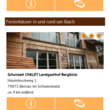
Ferienhäuser in und rund um Ibach
★★★
Schonzeit CHALET Landgasthof Bergblick
Hasenbuckweg 1
79872 Bernau im Schwarzwald
ca. 9 km entfernt