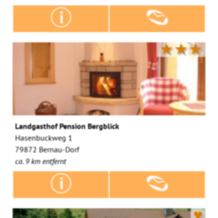
★★★
Landgasthof Pension Bergblick
Hasenbuckweg 1
79872 Bernau-Dorf
ca. 9 km entfernt
♥