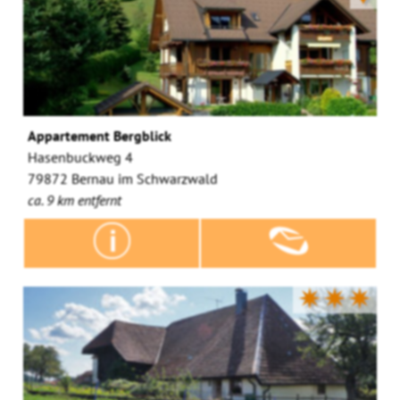
Appartement Bergblick
Hasenbuckweg 4
79872 Bernau im Schwarzwald
ca. 9 km entfernt
✷✷✷