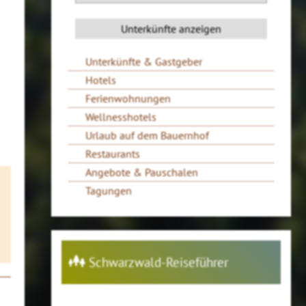
Unterkünfte & Gastgeber
Hotels
Ferienwohnungen
Wellnesshotels
Urlaub auf dem Bauernhof
Restaurants
Angebote & Pauschalen
Tagungen
Schwarzwald-Reiseführer