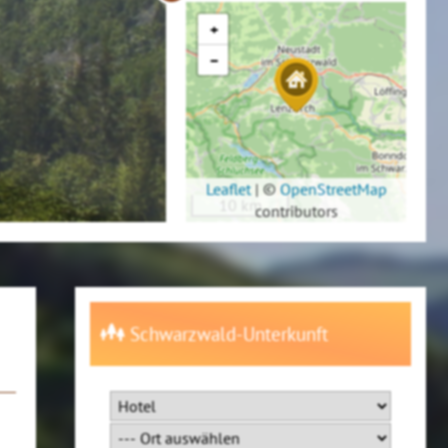
+
−
Leaflet
|
©
OpenStreetMap
10 km
contributors
Schwarzwald-Unterkunft