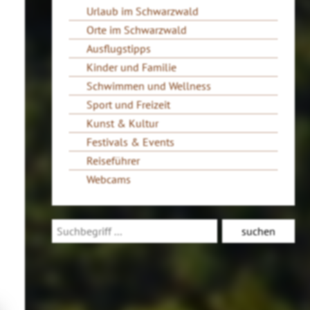
Urlaub im Schwarzwald
Orte im Schwarzwald
Ausflugstipps
Kinder und Familie
Schwimmen und Wellness
Sport und Freizeit
Kunst & Kultur
Festivals & Events
Reiseführer
Webcams