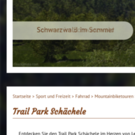
Sommer im Schwarzwald
iStockphoto.com
Startseite >
Sport und Freizeit >
Fahrrad >
Mountainbiketouren
Trail Park Schächele
Entdecken Sie den Trail Park Schächele im Herzen von Le