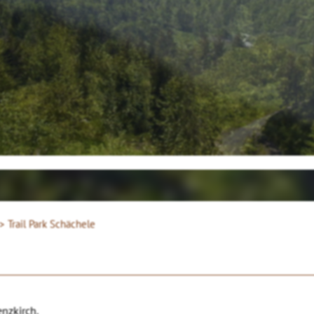
 >
Trail Park Schächele
nzkirch.