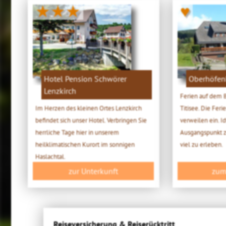
★★★
♥
Hotel Pension Schwörer
Oberhöfen
Lenzkirch
Ferien auf dem B
Im Herzen des kleinen Ortes Lenzkirch
Titisee. Die Fe
befindet sich unser Hotel. Verbringen Sie
verweilen ein. I
herrliche Tage hier in unserem
Ausgangspunkt zu
heilklimatischen Kurort im sonnigen
viel zu erleben.
Haslachtal.
zur Unterkunft
zum
Reiseversicherung & Reiserücktritt