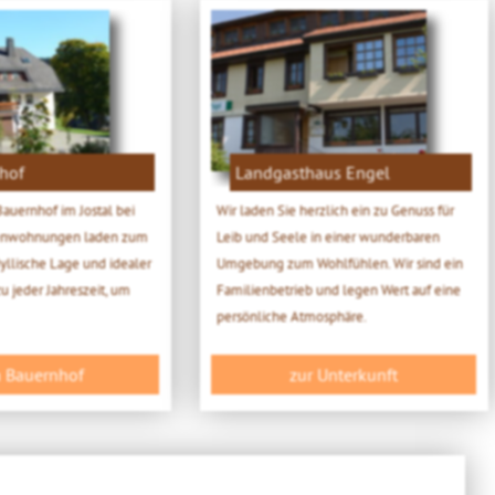
hof
Landgasthaus Engel
auernhof im Jostal bei
Wir laden Sie herzlich ein zu Genuss für
rienwohnungen laden zum
Leib und Seele in einer wunderbaren
dyllische Lage und idealer
Umgebung zum Wohlfühlen. Wir sind ein
 jeder Jahreszeit, um
Familienbetrieb und legen Wert auf eine
persönliche Atmosphäre.
 Bauernhof
zur Unterkunft