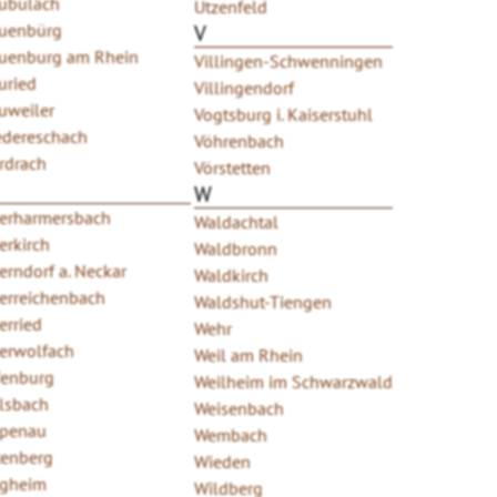
ubulach
Utzenfeld
uenbürg
V
uenburg am Rhein
Villingen-Schwenningen
uried
Villingendorf
uweiler
Vogtsburg i. Kaiserstuhl
edereschach
Vöhrenbach
rdrach
Vörstetten
W
erharmersbach
Waldachtal
erkirch
Waldbronn
erndorf a. Neckar
Waldkirch
erreichenbach
Waldshut-Tiengen
erried
Wehr
erwolfach
Weil am Rhein
fenburg
Weilheim im Schwarzwald
lsbach
Weisenbach
penau
Wembach
tenberg
Wieden
igheim
Wildberg