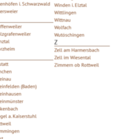
tenhöfen i. Schwarzwald
Winden i. Elztal
tersweier
Wittlingen
Wittnau
ffenweiler
Wolfach
alzgrafenweiler
Wutöschingen
nztal
Z
orzheim
Zell am Harmersbach
Zell im Wiesental
tatt
Zimmern ob Rottweil
nchen
einau
einfelden (Baden)
einhausen
einmünster
ckenbach
gel a. Kaiserstuhl
ttweil
mmingen
st