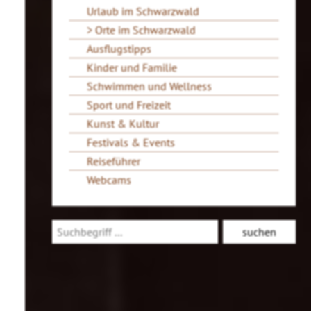
Urlaub im Schwarzwald
Orte im Schwarzwald
Ausflugstipps
Kinder und Familie
Schwimmen und Wellness
Sport und Freizeit
Kunst & Kultur
Festivals & Events
Reiseführer
Webcams