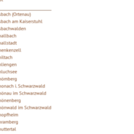
sbach (Ortenau)
sbach am Kaiserstuhl
sbachwalden
hallbach
allstadt
henkenzell
iltach
hliengen
hluchsee
hömberg
honach i. Schwarzwald
hönau im Schwarzwald
hönenberg
hönwald im Schwarzwald
hopfheim
hramberg
uttertal