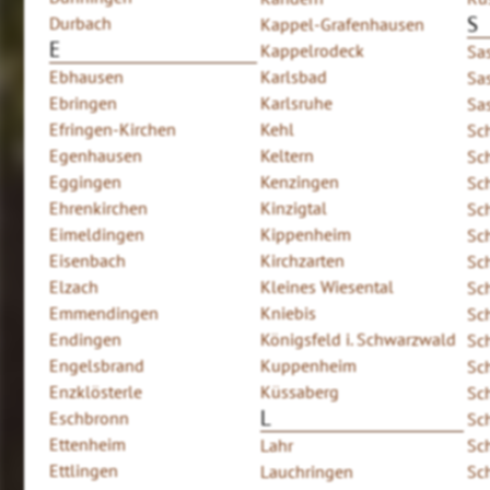
S
Durbach
Kappel-Grafenhausen
E
Kappelrodeck
Sa
Ebhausen
Karlsbad
Sa
Ebringen
Karlsruhe
Sa
Efringen-Kirchen
Kehl
Sc
Egenhausen
Keltern
Sch
Eggingen
Kenzingen
Sc
Ehrenkirchen
Kinzigtal
Sch
Eimeldingen
Kippenheim
Sc
Eisenbach
Kirchzarten
Sc
Elzach
Kleines Wiesental
Sc
Emmendingen
Kniebis
Sc
Endingen
Königsfeld i. Schwarzwald
Sc
Engelsbrand
Kuppenheim
Sc
Enzklösterle
Küssaberg
Sc
L
Eschbronn
Sc
Ettenheim
Lahr
Sc
Ettlingen
Lauchringen
Sch