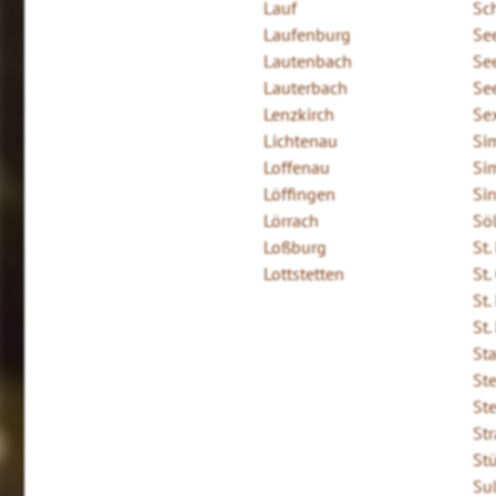
Lauf
Sc
Laufenburg
Se
Lautenbach
Se
Lauterbach
Se
Lenzkirch
Se
Lichtenau
Si
Loffenau
Si
Löffingen
Si
Lörrach
Sö
Loßburg
St.
Lottstetten
St
St
St.
St
St
St
St
St
Sul