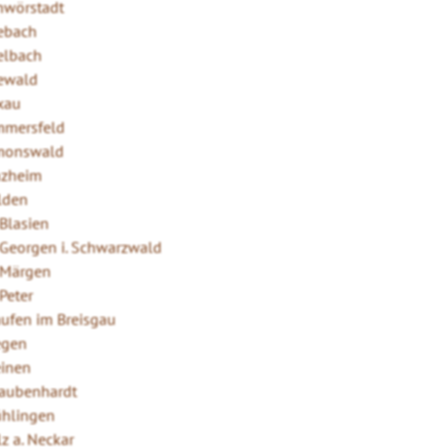
hwörstadt
ebach
elbach
ewald
xau
mmersfeld
monswald
nzheim
lden
 Blasien
. Georgen i. Schwarzwald
. Märgen
 Peter
aufen im Breisgau
egen
einen
raubenhardt
ühlingen
z a. Neckar