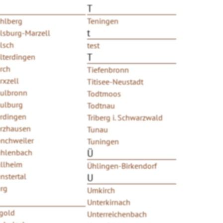
T
hlberg
Teningen
t
lsburg-Marzell
lsch
test
T
lterdingen
rch
Tiefenbronn
rxzell
Titisee-Neustadt
ulbronn
Todtmoos
ulburg
Todtnau
rdingen
Triberg i. Schwarzwald
rzhausen
Tunau
nchweiler
Tuningen
hlenbach
Ü
llheim
Ühlingen-Birkendorf
nstertal
U
rg
Umkirch
Unterkirnach
gold
Unterreichenbach