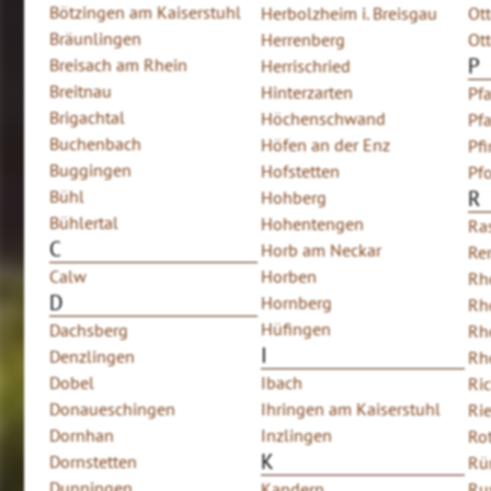
Bötzingen am Kaiserstuhl
Herbolzheim i. Breisgau
Ot
Bräunlingen
Herrenberg
Ot
P
Breisach am Rhein
Herrischried
Breitnau
Hinterzarten
Pfa
Brigachtal
Höchenschwand
Pf
Buchenbach
Höfen an der Enz
Pfi
Buggingen
Hofstetten
Pf
Bühl
R
Hohberg
Bühlertal
Hohentengen
Ras
C
Horb am Neckar
Re
Calw
Horben
Rh
D
Hornberg
Rh
Hüfingen
Dachsberg
Rh
I
Denzlingen
Rh
Dobel
Ibach
Ri
Donaueschingen
Ihringen am Kaiserstuhl
Rie
Dornhan
Inzlingen
Ro
K
Dornstetten
Rü
Dunningen
Kandern
Ru