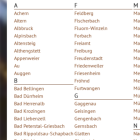
A
F
M
Achern
Feldberg
Ma
Aitern
Fischerbach
Ma
Albbruck
Fluorn-Winzeln
Ma
Alpirsbach
Forbach
Ma
Altensteig
Freiamt
Ma
Althengstett
Freiburg
Ma
Appenweier
Freudenstadt
Ma
Au
Friedenweiler
Ma
Auggen
Friesenheim
Me
B
Fröhnd
Me
Furtwangen
Mö
Bad Bellingen
G
Mü
Bad Dürrheim
Mü
Bad Herrenalb
Gaggenau
Mü
Bad Krozingen
Geisingen
Mu
Bad Liebenzell
Gengenbach
N
Bad Peterstal-Griesbach
Gernsbach
Bad Rippoldsau-Schapbach
Glatten
Na