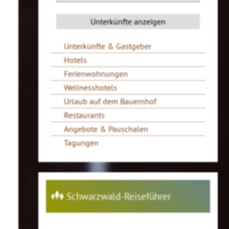
Unterkünfte & Gastgeber
Hotels
Ferienwohnungen
Wellnesshotels
Urlaub auf dem Bauernhof
Restaurants
Angebote & Pauschalen
Tagungen
Schwarzwald-Reiseführer