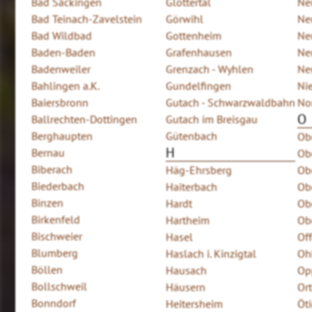
Bad Säckingen
Glottertal
Ne
Bad Teinach-Zavelstein
Görwihl
Ne
Bad Wildbad
Gottenheim
Ne
Baden-Baden
Grafenhausen
Ne
Badenweiler
Grenzach - Wyhlen
Ne
Bahlingen a.K.
Gundelfingen
Ni
Baiersbronn
Gutach - Schwarzwaldbahn
No
O
Ballrechten-Dottingen
Gutach im Breisgau
Berghaupten
Gütenbach
Ob
H
Bernau
Ob
Biberach
Häg-Ehrsberg
Ob
Biederbach
Haiterbach
Ob
Binzen
Hardt
Ob
Birkenfeld
Hartheim
Ob
Bischweier
Hasel
Of
Blumberg
Haslach i. Kinzigtal
Oh
Böllen
Hausach
Op
Bollschweil
Häusern
Or
Bonndorf
Heitersheim
Öt