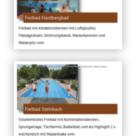
Freibad Hardbergbad
Freibad mit Attraktionsbecken mit Luftsprudler,
Massagedüsen, Strömungskanal, Wasserkanonen und
Wasserpilz uvm.
Bild: Mit freundlicher Genehmigung der Stadtwerke Baden-Baden
Freibad Steinbach
Solarbeheiztes Freibad mit Kombinationsbecken,
Sprunganlage, Tischtennis, Basketball und als Highlight 2 x
wöchentlich mit Wasserkrake uvm.