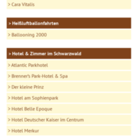
Cara Vitalis
Heißluftballonfahrten
Ballooning 2000
Hotel & Zimmer im Schwarzwald
Atlantic Parkhotel
Brenner’s Park-Hotel & Spa
Der kleine Prinz
Hotel am Sophienpark
Hotel Belle Epoque
Hotel Deutscher Kaiser im Centrum
Hotel Merkur