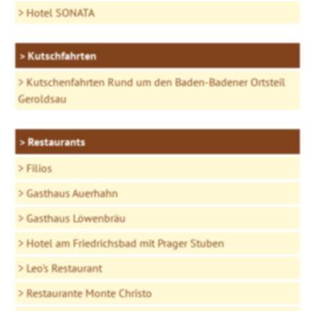
Hotel SONATA
Kutschfahrten
Kutschenfahrten Rund um den Baden-Badener Ortsteil
Geroldsau
Restaurants
Filios
Gasthaus Auerhahn
Gasthaus Löwenbräu
Hotel am Friedrichsbad mit Prager Stuben
Leo's Restaurant
Restaurante Monte Christo