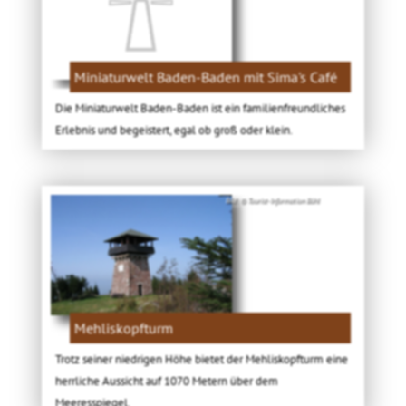
Miniaturwelt Baden-Baden mit Sima's Café
Die Miniaturwelt Baden-Baden ist ein familienfreundliches
Erlebnis und begeistert, egal ob groß oder klein.
Bild: © Tourist-Information Bühl
Mehliskopfturm
Trotz seiner niedrigen Höhe bietet der Mehliskopfturm eine
herrliche Aussicht auf 1070 Metern über dem
Meeresspiegel.