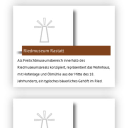
Riedmuseum Rastatt
Als Freilichtmuseumsbereich innerhalb des
Riedmuseumsareals konzipiert, repräsentiert das Wohnhaus,
mit Hofanlage und Ölmühle aus der Mitte des 18.
Jahrhunderts, ein typisches bäuerliches Gehöft im Ried.