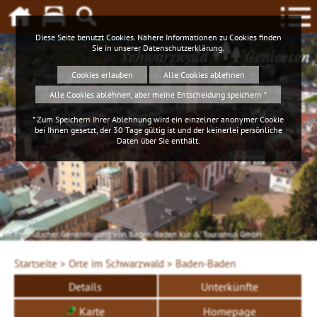
Diese Seite benutzt Cookies. Nähere Informationen zu Cookies finden
Sie in unserer
Datenschutzerklärung
.
Schwarzwald
Geniessen
Cookies erlauben
Alle Cookies ablehnen
Alle Cookies ablehnen, aber meine Entscheidung speichern *
* Zum Speichern Ihrer Ablehnung wird ein einzelner anonymer Cookie
bei Ihnen gesetzt, der 30 Tage gültig ist und der keinerlei persönliche
Daten über Sie enthält.
Mit freundlicher Genehmigung von Baden-Baden Kur & Tourismus GmbH
Startseite >
Orte im Schwarzwald >
Baden-Baden
Details
Unterkünfte
Karte
Homepage