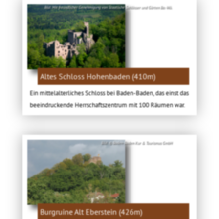
Bild: Mit freundlicher Genehmigung von Staatliche Schlösser und Gärten Ba.-Wü.
Altes Schloss Hohenbaden (410m)
Ein mittelalterliches Schloss bei Baden-Baden, das einst das
beeindruckende Herrschaftszentrum mit 100 Räumen war.
Bild: © Baden-Baden Kur & Tourismus GmbH
Burgruine Alt Eberstein (426m)