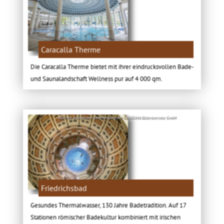
Caracalla Therme
Die Caracalla Therme bietet mit ihrer eindrucksvollen Bade-
und Saunalandschaft Wellness pur auf 4 000 qm.
Bild: Mit freundlicher Genehmigung der CARASANA Bäderbetriebe GmbH
Friedrichsbad
Gesundes Thermalwasser, 130 Jahre Badetradition. Auf 17
Stationen römischer Badekultur kombiniert mit irischen