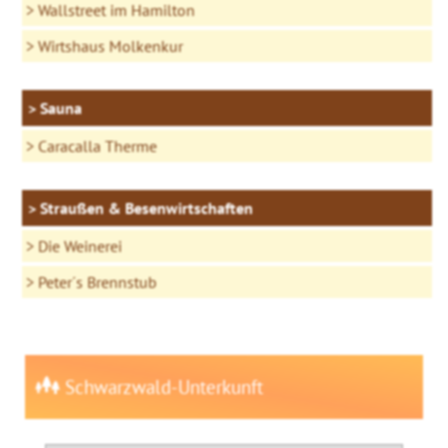
Wallstreet im Hamilton
Wirtshaus Molkenkur
Sauna
Caracalla Therme
Straußen & Besenwirtschaften
Die Weinerei
Peter´s Brennstub
Schwarzwald-Unterkunft