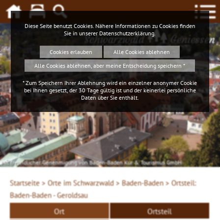
Diese Seite benutzt Cookies. Nähere Informationen zu Cookies finden
Sie in unserer
Datenschutzerklärung
.
Schwarzwald
Geniessen
Cookies erlauben
Alle Cookies ablehnen
Alle Cookies ablehnen, aber meine Entscheidung speichern *
* Zum Speichern Ihrer Ablehnung wird ein einzelner anonymer Cookie
bei Ihnen gesetzt, der 30 Tage gültig ist und der keinerlei persönliche
Daten über Sie enthält.
Mit freundlicher Genehmigung von Baden-Baden Kur & Tourismus GmbH
Startseite >
Orte im Schwarzwald >
Baden-Baden >
Ortsteil:
Baden-Baden - Geroldsau
Ort
Ortsteil