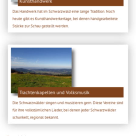
Kunsthandwerk
Das Handwerk hat im Schwarzwald eine lange Tradition. Noch
heute gibt es Kunsthandwerkertage, bei denen handgearbeitete
Stücke zur Schau gestellt werden.
Trachtenkapellen und Volksmusik
Die Schwarzwälder singen und musizieren gern. Diese Vereine sind
für ihre volkstümlichen Lieder, bei denen jeder Schwarzwälder
schunkelt, regional bekannt.