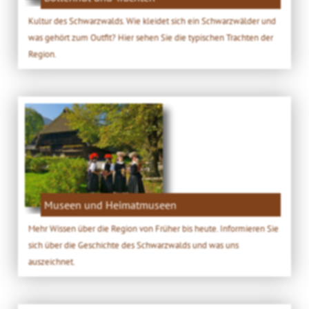
Kultur des Schwarzwalds. Wie kleidet sich ein Schwarzwälder und
was gehört zum Outfit? Hier sehen Sie die typischen Trachten der
Region.
Museen und Heimatmuseen
Mehr Wissen über die Region von Früher bis heute. Informieren Sie
sich über die Geschichte des Schwarzwalds und was uns
auszeichnet.