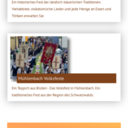
Ein historisches Fest der ländlich-bäuerlichen Traditionen.
Viehabtrieb, volkstümliche Lieder und jede Menge an Essen und
Trinken erwarten Sie.
Mühlenbach Volksfeste
Ein Teppich aus Blüten - Das Volksfest in Mühlenbach. Ein
traditionelles Fest aus der Region des Schwarzwalds.