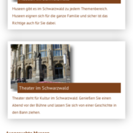
Museen gibt es im Schwarzwald zu jedem Themenbereich.
Museen eignen sich für die ganze Familie und sicher ist das
Richtige auch für Sie dabei.
Theater im Schwarzwald
Theater steht für Kultur im Schwarzwald. Genießen Sie einen
Abend vor der Bühne und lassen Sie sich von einer Geschichte in
den Bann ziehen.
Ausgesuchte Museen