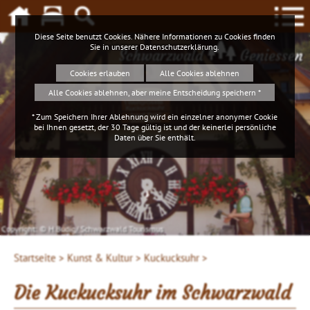
Diese Seite benutzt Cookies. Nähere Informationen zu Cookies finden
Sie in unserer
Datenschutzerklärung
.
Schwarzwald
Geniessen
Cookies erlauben
Alle Cookies ablehnen
Alle Cookies ablehnen, aber meine Entscheidung speichern *
* Zum Speichern Ihrer Ablehnung wird ein einzelner anonymer Cookie
bei Ihnen gesetzt, der 30 Tage gültig ist und der keinerlei persönliche
Daten über Sie enthält.
Copyright: © H.Budig/ Schwarzwald Tourismus
Startseite >
Kunst & Kultur >
Kuckucksuhr >
Die Kuckucksuhr im Schwarzwald