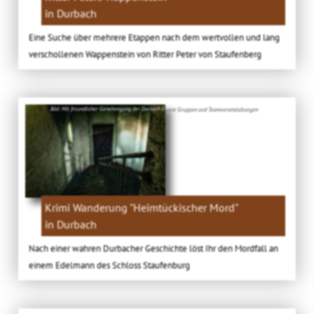
in Durbach
Eine Suche über mehrere Etappen nach dem wertvollen und lang
verschollenen Wappenstein von Ritter Peter von Staufenberg
Bild: Mit freundlicher Genehmigung der Durbach Event Gruppen und Teamveranstaltungen
Krimi Wanderung "Heimtückischer Mord"
in Durbach
Nach einer wahren Durbacher Geschichte löst Ihr den Mordfall an
einem Edelmann des Schloss Staufenburg