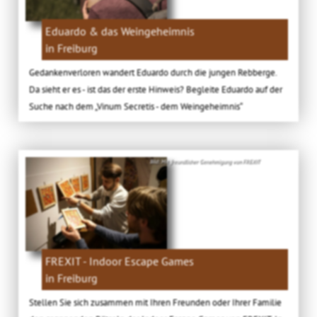
Eduardo & das Weingeheimnis
in Freiburg
Gedankenverloren wandert Eduardo durch die jungen Rebberge.
Da sieht er es - ist das der erste Hinweis? Begleite Eduardo auf der
Suche nach dem „Vinum Secretis - dem Weingeheimnis“
Bild: Mit freundlicher Genehmigung von FREXIT
FREXIT - Indoor Escape Games
in Freiburg
Stellen Sie sich zusammen mit Ihren Freunden oder Ihrer Familie