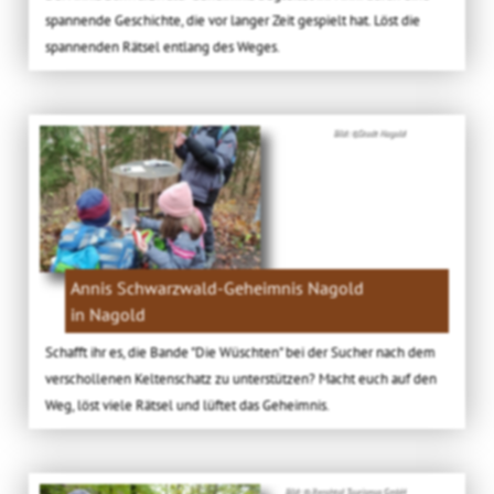
spannende Geschichte, die vor langer Zeit gespielt hat. Löst die
spannenden Rätsel entlang des Weges.
Bild: ©Stadt Nagold
Annis Schwarzwald-Geheimnis Nagold
in Nagold
Schafft ihr es, die Bande "Die Wüschten" bei der Sucher nach dem
verschollenen Keltenschatz zu unterstützen? Macht euch auf den
Weg, löst viele Rätsel und lüftet das Geheimnis.
Bild: © Renchtal Tourismus GmbH