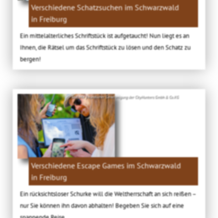
Verschiedene Schatzsuchen im Schwarzwald
in Freiburg
Ein mittelalterliches Schriftstück ist aufgetaucht! Nun liegt es an
Ihnen, die Rätsel um das Schriftstück zu lösen und den Schatz zu
bergen!
Bild: Mit freundlicher Genehmigung der CityHunters Gmbh & Co.KG
Verschiedene Escape Games im Schwarzwald
in Freiburg
Ein rücksichtsloser Schurke will die Weltherrschaft an sich reißen –
nur Sie können ihn davon abhalten! Begeben Sie sich auf eine
spannende Reise.