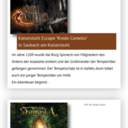
Kaiserstuhl Escape "Kredo Castello"
in Sasbach am Kaiserstuhl
Im Jahre 1209 wurde die Burg Sponeck von Mitgliedern des
Ordens der Assassine erobert und der Großmeister der Tempelritter
gefangen genommen. Der Tempelschatz ist in Gefahr, drum bittet
euch ein junger Tempelritter um Hilfe.
Ein Abenteuer beginnt...
Bild: We-Escape GmbH