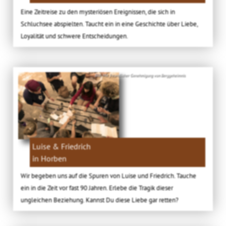
Eine Zeitreise zu den mysteriösen Ereignissen, die sich in
Schluchsee abspielten. Taucht ein in eine Geschichte über Liebe,
Loyalität und schwere Entscheidungen.
Bild: Mit freundlicher Genehmigung von Berggeheimnis
Luise & Friedrich
in Horben
Wir begeben uns auf die Spuren von Luise und Friedrich. Tauche
ein in die Zeit vor fast 90 Jahren. Erlebe die Tragik dieser
ungleichen Beziehung. Kannst Du diese Liebe gar retten?