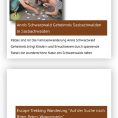
Annis Schwarzwald Geheimnis Sasbachwalden
in Sasbachwalden
Rätsel sind in! Die Familienwanderung Annis Schwarzwald
Geheimnis bringt Kindern und Erwachsenen durch spannende
Rätsel die wunderschöne Natur des Schwarzwalds näher.
Escape Trekking Wanderung " Auf der Suche nach
Ritter Peters Wappenstein"