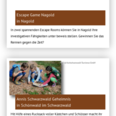
Escape Game Nagold
in Nagold
In zwei spannenden Escape Rooms können Sie in Nagold Ihre
investigativen Fähigkeiten unter beweis stellen. Gewinnen Sie das
Rennen gegen die Zeit?
Bild: © Hochschwarzwald Tourismus GmbH
Annis Schwarzwald Geheimnis
in Schönwald im Schwarzwald
Mit Hilfe eines Rucksack voller Kästchen und Schlösser macht ihr