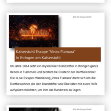
Bild: We-Escape GmbH
Kaiserstuhl Escape "Vinea Flamara"
in Ihringen am Kaiserstuhl
Im Jahre 1864 setzt ein mysteriöser Brandstifter in Ihringen ganze
Reben in Flammen und zerstört die Existenz der Dorfbewohner.
Die »Live Escape« Wanderung „Vinea Flamara" dreht sich um die
Dorfbewohner, die den Brandstifter und Übeltäter mit eurer Hilfe
aufspüren möchten, um ihm das Handwerk zu legen.
Bild: We-Escape GmbH