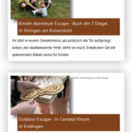
Kinder Abenteuer Escape - Buch der 7 Siegel
in Ihringen am Kaiserstuhl
Ihr sitzt in eurem Detektivbüro, als plötzlich die Tür aufspringt.
Anton, der stadtbekannte Hirte, steht vor euch. Entdecken Sie die
spannenden Rätsel extra für Kinder.
Bild: Mit freundlicher Genehmigung von We-Escape
Outdoor Escape - In Cantata Vinum
in Endingen