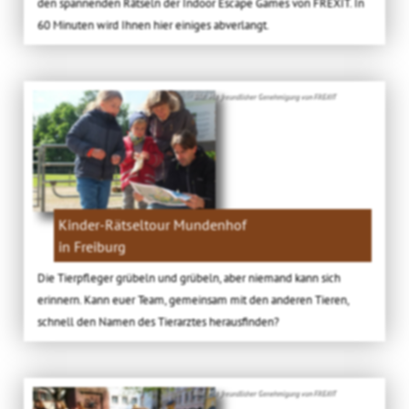
den spannenden Rätseln der Indoor Escape Games von FREXIT. In
60 Minuten wird Ihnen hier einiges abverlangt.
Bild: Mit freundlicher Genehmigung von FREXIT
Kinder-Rätseltour Mundenhof
in Freiburg
Die Tierpfleger grübeln und grübeln, aber niemand kann sich
erinnern. Kann euer Team, gemeinsam mit den anderen Tieren,
schnell den Namen des Tierarztes herausfinden?
Bild: Mit freundlicher Genehmigung von FREXIT