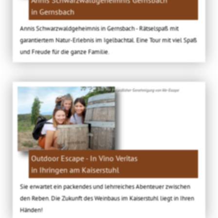
in Gernsbach
Annis Schwarzwaldgeheimnis in Gernsbach - Rätselspaß mit
garantiertem Natur-Erlebnis im Igelbachtal. Eine Tour mit viel Spaß
und Freude für die ganze Familie.
Bild: Mit freundlicher Genehmigung von We-Escape
Outdoor Escape - In Vino Veritas
in Ihringen am Kaiserstuhl
Sie erwartet ein packendes und lehrreiches Abenteuer zwischen
den Reben. Die Zukunft des Weinbaus im Kaiserstuhl liegt in Ihren
Händen!