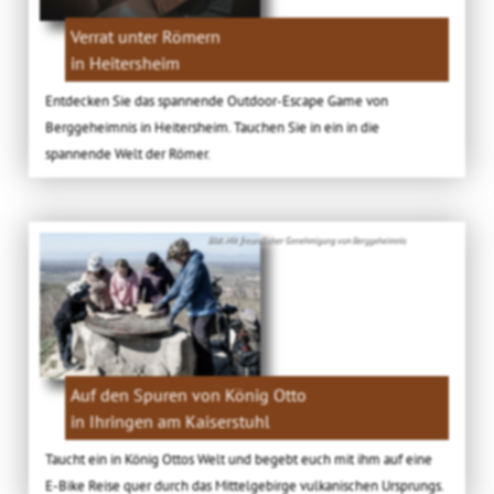
Verrat unter Römern
in Heitersheim
Entdecken Sie das spannende Outdoor-Escape Game von
Berggeheimnis in Heitersheim. Tauchen Sie in ein in die
spannende Welt der Römer.
Bild: Mit freundlicher Genehmigung von Berggeheimnis
Auf den Spuren von König Otto
in Ihringen am Kaiserstuhl
Taucht ein in König Ottos Welt und begebt euch mit ihm auf eine
E-Bike Reise quer durch das Mittelgebirge vulkanischen Ursprungs.