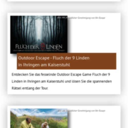
Bild: Mit freundlicher Genehmigung von We-Escape
Outdoor Escape - Fluch der 9 Linden
in Ihringen am Kaiserstuhl
Entdecken Sie das fesselnde Outdoor Escape Game Fluch der 9
Linden in Ihringen am Kaiserstuhl und lösen Sie die spannenden
Rätsel entlang der Tour.
Bild: Mit freundlicher Genehmigung von We-Escape