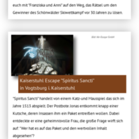
euch mit "Franziska und Anni" auf den Weg, das Rätsel um den
Gewinner des Schönwälder Skiwettkampf vor 30 Jahren zu lösen.
Bild: We-Escape GmbH
Kaiserstuhl Escape "Spiritus Sancti"
in Vogtsburg i. Kaiserstuhl
"Spiritus Sancti" handelt von einem Katz-und Mausspiel das sich im
Jahre 1513 abspielt. Der Postbote Jonas entkommt knapp einer
Kutsche, deren Insassen ihm ein Paket entreißen wollen. Dabei
entdeckte er eine geheimnisvolle Frau, die große Frage wirft sich
auf: "Wer hat es auf das Paket und den wertvollen Inhalt
abgesehen"?