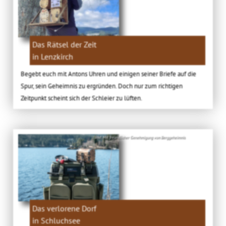
Das Rätsel der Zeit
in Lenzkirch
Begebt euch mit Antons Uhren und einigen seiner Briefe auf die
Spur, sein Geheimnis zu ergründen. Doch nur zum richtigen
Zeitpunkt scheint sich der Schleier zu lüften.
Bild: Mit freundlicher Genehmigung von Berggeheimnis
Das verlorene Dorf
in Schluchsee