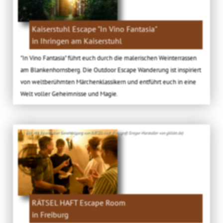
Kaiserstuhl Escape "In Vino Fantasia"
in Ihringen am Kaiserstuhl
"In Vino Fantasia" führt euch durch die malerischen Weinterrassen
am Blankenhornsberg. Die Outdoor Escape Wanderung ist inspiriert
von weltberühmten Märchenklassikern und entführt euch in eine
Welt voller Geheimnisse und Magie.
Bild: Mit freundlicher Genehmigung von RÄTSEL-Haft (Fotograf: Gregor Marstaller von gklickt.de)
RÄTSEL HAFT Escape Room
in Freiburg