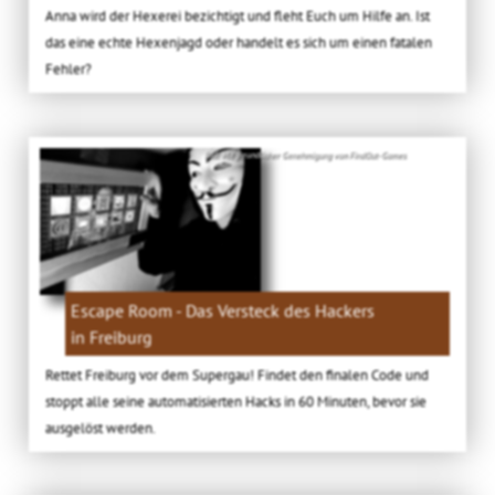
Anna wird der Hexerei bezichtigt und fleht Euch um Hilfe an. Ist
das eine echte Hexenjagd oder handelt es sich um einen fatalen
Fehler?
Bild: Mit freundlicher Genehmigung von FindOut-Games
Escape Room - Das Versteck des Hackers
in Freiburg
Rettet Freiburg vor dem Supergau! Findet den finalen Code und
stoppt alle seine automatisierten Hacks in 60 Minuten, bevor sie
ausgelöst werden.