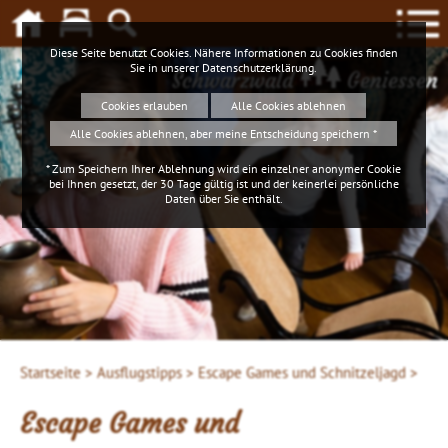
Diese Seite benutzt Cookies. Nähere Informationen zu Cookies finden
Sie in unserer
Datenschutzerklärung
.
Schwarzwald
Geniessen
Cookies erlauben
Alle Cookies ablehnen
Alle Cookies ablehnen, aber meine Entscheidung speichern *
* Zum Speichern Ihrer Ablehnung wird ein einzelner anonymer Cookie
bei Ihnen gesetzt, der 30 Tage gültig ist und der keinerlei persönliche
Daten über Sie enthält.
Startseite >
Ausflugstipps >
Escape Games und Schnitzeljagd >
Escape Games und