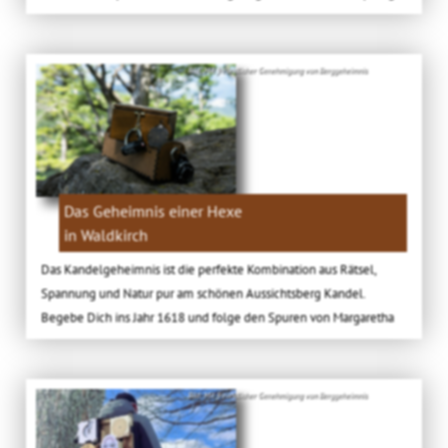
Bild: Mit freundlicher Genehmigung von Berggeheimnis
Das Geheimnis einer Hexe
in Waldkirch
Das Kandelgeheimnis ist die perfekte Kombination aus Rätsel,
Spannung und Natur pur am schönen Aussichtsberg Kandel.
Begebe Dich ins Jahr 1618 und folge den Spuren von Margaretha
Bild: Mit freundlicher Genehmigung von Berggeheimnis