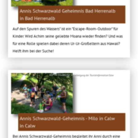
Annis Schwarzwald Geheimnis Bad Herrenalb
in Bad Herrenalb
Auf den Spuren des Wassers" ist ein "Escape-Room-Outdoor" für
Kinder. Wird Achim seine geliebte Moana wieder finden? Und was
für eine Rolle spielen dabei deren Ur-Ur-Großeltern aus Hawaii?
Helft ihm bei der Suche!
Bild: Mit freundlicher Genehmigung der Touristinformation Calw
Annis Schwarzwald-Geheimnis - Milo in Calw
in Calw
Bei Annis Schwarzwald-Geheimnis begleitet ihr Anni durch eine