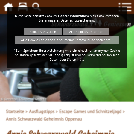
Diese Seite benutzt Cookies. Nähere Informationen zu Cookies finden
Sie in unserer
Datenschutzerklärung
.
Schwarzwald
Geniessen
Cookies erlauben
Alle Cookies ablehnen
Alle Cookies ablehnen, aber meine Entscheidung speichern *
* Zum Speichern Ihrer Ablehnung wird ein einzelner anonymer Cookie
bei Ihnen gesetzt, der 30 Tage gültig ist und der keinerlei persönliche
Daten über Sie enthält.
© Renchtal Tourismus GmbH
Startseite >
Ausflugstipps >
Escape Games und Schnitzeljagd >
Annis Schwarzwald Geheimnis Oppenau