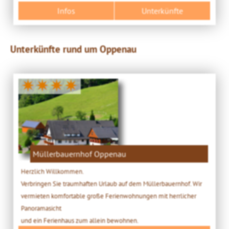
Infos
Unterkünfte
Unterkünfte rund um Oppenau
✷✷✷✷
Müllerbauernhof Oppenau
Herzlich Willkommen.
Verbringen Sie traumhaften Urlaub auf dem Müllerbauernhof. Wir
vermieten komfortable große Ferienwohnungen mit herrlicher
Panoramasicht
und ein Ferienhaus zum allein bewohnen.