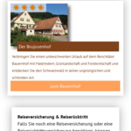
✷✷✷✷
Der Brujosenhof
Verbringen Sie einen unbeschwerten Urlaub auf dem Renchtäler
Bauernhof mit Mastrindern, Grünlandschaft und Forstwirtschaft und
entdecken Sie den Schwarzwald in seiner ursprünglichen und
schönsten Art.
zum Bauernhof
Reiseversicherung & Reiserücktritt
Falls Sie noch eine Reiseversicherung oder eine
Reiserücktrittsversicherung benötigen, können