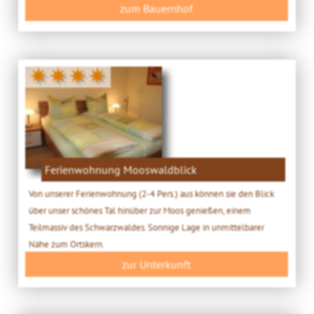
zum Bauernhof
✷✷✷✷
Ferienwohnung Mooswaldblick
Von unserer Ferienwohnung (2-4 Pers.) aus können sie den Blick
über unser schönes Tal hinüber zur Moos genießen, einem
Teilmassiv des Schwarzwaldes. Sonnige Lage in unmittelbarer
Nähe zum Ortskern.
zur Unterkunft