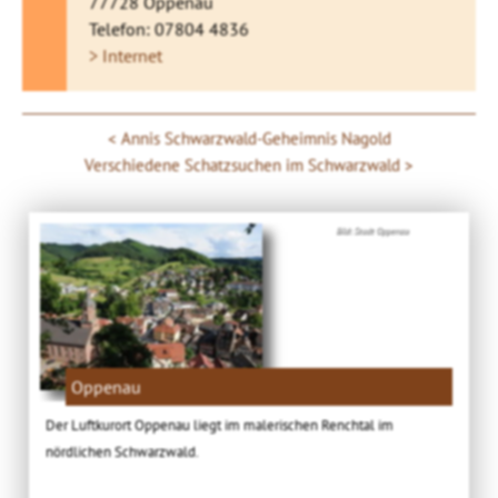
77728 Oppenau
Telefon: 07804 4836
> Internet
Annis Schwarzwald-Geheimnis Nagold
Verschiedene Schatzsuchen im Schwarzwald
Bild: Stadt Oppenau
Oppenau
Der Luftkurort Oppenau liegt im malerischen Renchtal im
nördlichen Schwarzwald.