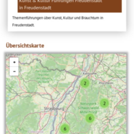
Kunst & Kultur Führungen Freudenstadt
in Freudenstadt
Themenführungen über Kunst, Kultur und Brauchtum in
Freudenstadt.
Übersichtskarte
+
−
2
2
6
6