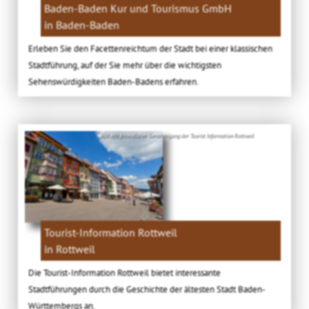
Baden-Baden Kur und Tourismus GmbH
in Baden-Baden
Erleben Sie den Facettenreichtum der Stadt bei einer klassischen
Stadtführung, auf der Sie mehr über die wichtigsten
Sehenswürdigkeiten Baden-Badens erfahren.
Bild: Mit freundlicher Genehmigung der Tourist Information Rottweil
Tourist-Information Rottweil
in Rottweil
Die Tourist-Information Rottweil bietet interessante
Stadtführungen durch die Geschichte der ältesten Stadt Baden-
Württembergs an.