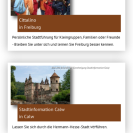
Cittalino
in Freiburg
Persönliche Stadtführung für Kleingruppen, Familien oder Freunde
- Bleiben Sie unter sich und lernen Sie Freiburg besser kennen.
Bild: (Mit freundlicher Genehmigung Stadtinformation Calw)
Stadtinformation Calw
in Calw
ver
Lassen Sie sich durch die Hermann-Hesse-Stadt
führen.