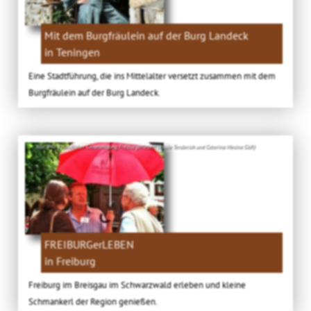
Mit dem Burgfräulein auf der Burg Landeck
in Teningen
Eine Stadtführung, die ins Mittelalter versetzt zusammen mit dem
Burgfräulein auf der Burg Landeck.
Bild: (Mit freundlicher Genehmigung Freiburgerleben Ursula Tenderich und Caterina Mesina GbR)
FREIBURGerLEBEN
in Freiburg
Freiburg im Breisgau im Schwarzwald erleben und kleine
Schmankerl der Region genießen.