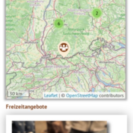
2
6
30 km
Leaflet
|
©
OpenStreetMap
contributors
Freizeitangebote