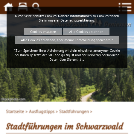
Diese Seite benutzt Cookies. Nähere Informationen zu Cookies finden
Sie in unserer
Datenschutzerklärung
.
Schwarzwald
Geniessen
Cookies erlauben
Alle Cookies ablehnen
Alle Cookies ablehnen, aber meine Entscheidung speichern *
* Zum Speichern Ihrer Ablehnung wird ein einzelner anonymer Cookie
bei Ihnen gesetzt, der 30 Tage gültig ist und der keinerlei persönliche
Daten über Sie enthält.
iStockphoto.com
Startseite >
Ausflugstipps >
Stadtführungen >
Stadtführungen im Schwarzwald