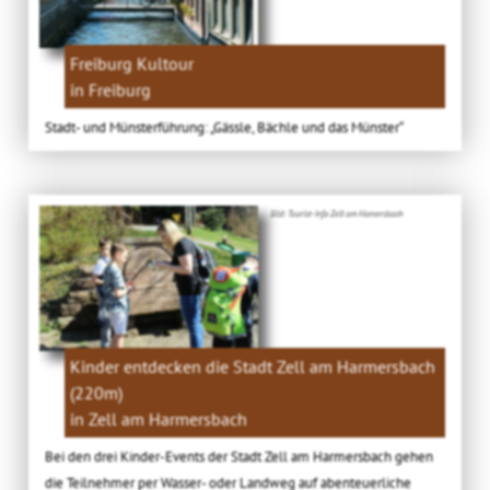
Freiburg Kultour
in Freiburg
Stadt- und Münsterführung: „Gässle, Bächle und das Münster“
Bild: Tourist-Info Zell am Hamersbach
Kinder entdecken die Stadt Zell am Harmersbach
(220m)
in Zell am Harmersbach
Bei den drei Kinder-Events der Stadt Zell am Harmersbach gehen
die Teilnehmer per Wasser- oder Landweg auf abenteuerliche