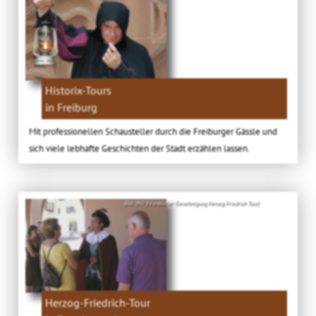
Historix-Tours
in Freiburg
Mit professionellen Schausteller durch die Freiburger Gässle und
sich viele lebhafte Geschichten der Stadt erzählen lassen.
Bild: (Mit freundlicher Genehmigung Herzog Friedrich Tour)
Herzog-Friedrich-Tour