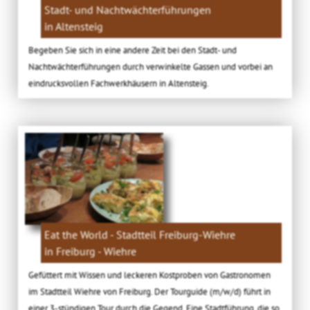
Stadt- und Nachtwächterführungen
in Altensteig
Begeben Sie sich in eine andere Zeit bei den Stadt- und
Nachtwächterführungen durch verwinkelte Gassen und vorbei an
eindrucksvollen Fachwerkhäusern in Altensteig.
Eat the World - Stadtteil Freiburg-Wiehre
in Freiburg - Wiehre
Gefüttert mit Wissen und leckeren Kostproben von Gastronomen
im Stadtteil Wiehre von Freiburg. Der Tourguide (m/w/d) führt in
einer 3-stündigen Tour durch die Gegend. Eine Stadtführung, die so