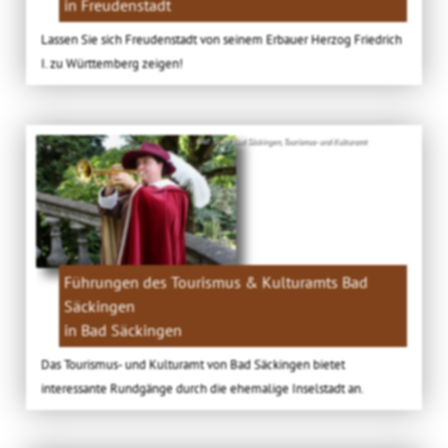
in Freudenstadt
Lassen Sie sich Freudenstadt von seinem Erbauer Herzog Friedrich
I. zu Württemberg zeigen!
Bild: Stadt Bad Säckingen, Tourismus- und Kulturamt
Führungen des Tourismus & Kulturamts Bad
Säckingen
in Bad Säckingen
Das Tourismus- und Kulturamt von Bad Säckingen bietet
interessante Rundgänge durch die ehemalige Inselstadt an.