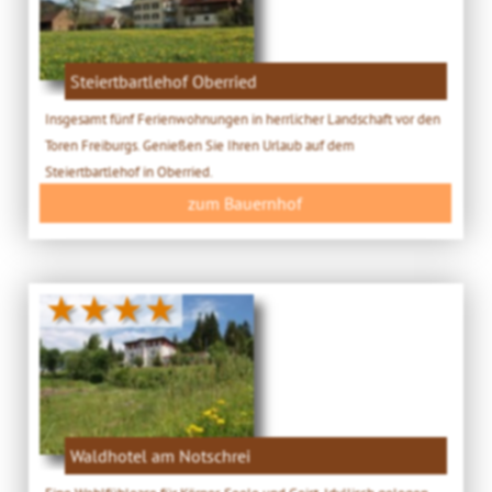
Steiertbartlehof Oberried
Insgesamt fünf Ferienwohnungen in herrlicher Landschaft vor den
Toren Freiburgs. Genießen Sie Ihren Urlaub auf dem
Steiertbartlehof in Oberried.
zum Bauernhof
★★★★
Waldhotel am Notschrei