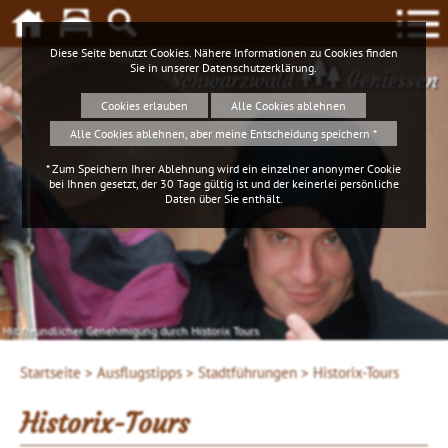
Diese Seite benutzt Cookies. Nähere Informationen zu Cookies finden
Sie in unserer
Datenschutzerklärung
.
Schwarzwald
Geniessen
Cookies erlauben
Alle Cookies ablehnen
Alle Cookies ablehnen, aber meine Entscheidung speichern *
* Zum Speichern Ihrer Ablehnung wird ein einzelner anonymer Cookie
bei Ihnen gesetzt, der 30 Tage gültig ist und der keinerlei persönliche
Daten über Sie enthält.
Mit freundlicher Genehmigung durch Historix Tours
Startseite >
Ausflugstipps >
Stadtführungen >
Historix-Tours
Historix-Tours