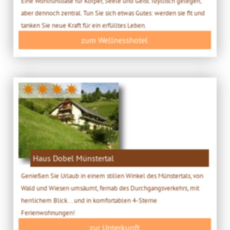
Eine Wohlfühloase für Körper, Seele und Geist. Idyllisch gelegen,
aber dennoch zentral. Tun Sie sich etwas Gutes: werden sie fit und
tanken Sie neue Kraft für ein erfülltes Leben.
zum Wellnesshotel
✷✷✷✷
Haus Dobel Münstertal
Genießen Sie Urlaub in einem stillen Winkel des Münstertals, von
Wald und Wiesen umsäumt, fernab des Durchgangsverkehrs, mit
herrlichem Blick... und in komfortablen 4-Sterne
Ferienwohnungen!
zur Unterkunft