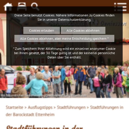
Diese Seite benutzt Cookies. Nähere Informationen zu Cookies finden
Sie in unserer
Datenschutzerklärung
.
Schwarzwald
Geniessen
Cookies erlauben
Alle Cookies ablehnen
Alle Cookies ablehnen, aber meine Entscheidung speichern *
* Zum Speichern Ihrer Ablehnung wird ein einzelner anonymer Cookie
bei Ihnen gesetzt, der 30 Tage gültig ist und der keinerlei persönliche
Daten über Sie enthält.
Mit freundlicher Genehmigung Stadtverwaltung Ettenheim
Startseite >
Ausflugstipps >
Stadtführungen >
Stadtführungen in
der Barockstadt Ettenheim