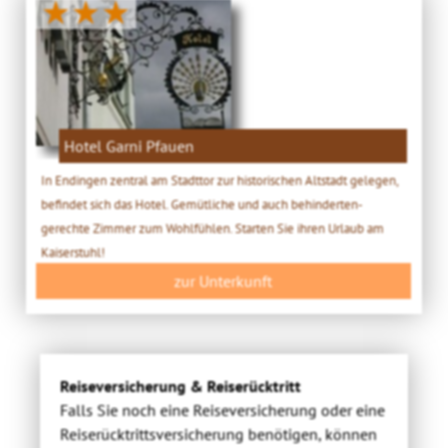
★★★
Hotel Garni Pfauen
In Endingen zentral am Stadttor zur historischen Altstadt gelegen,
befindet sich das Hotel. Gemütliche und auch behinderten-
gerechte Zimmer zum Wohlfühlen. Starten Sie ihren Urlaub am
Kaiserstuhl!
zur Unterkunft
Reiseversicherung & Reiserücktritt
Falls Sie noch eine Reiseversicherung oder eine
Reiserücktrittsversicherung benötigen, können