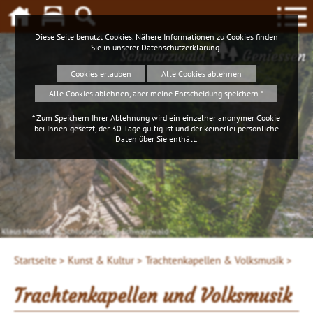
Diese Seite benutzt Cookies. Nähere Informationen zu Cookies finden
Sie in unserer
Datenschutzerklärung
.
Schwarzwald
Geniessen
Cookies erlauben
Alle Cookies ablehnen
Alle Cookies ablehnen, aber meine Entscheidung speichern *
* Zum Speichern Ihrer Ablehnung wird ein einzelner anonymer Cookie
bei Ihnen gesetzt, der 30 Tage gültig ist und der keinerlei persönliche
Daten über Sie enthält.
Klaus Hansen, © Schluchtensteig Schwarzwald
4ws-netdesign
Startseite >
Kunst & Kultur >
Trachtenkapellen & Volksmusik >
Trachtenkapellen und Volksmusik