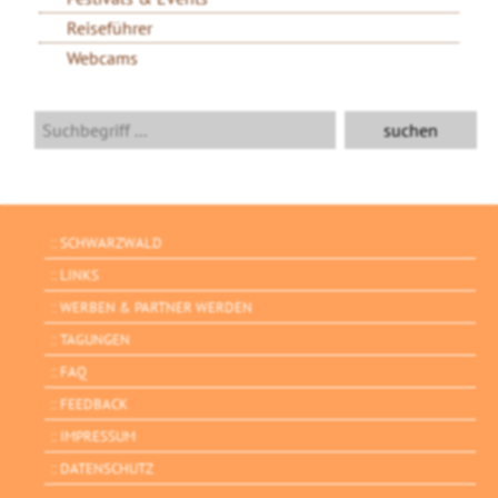
Reiseführer
Webcams
SCHWARZWALD
LINKS
WERBEN & PARTNER WERDEN
TAGUNGEN
FAQ
FEEDBACK
IMPRESSUM
DATENSCHUTZ