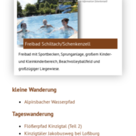
Bild: Bildquelle: Tourist-Information Schenkenzell
Freibad Schiltach/Schenkenzell
Freibad mit Sportbecken, Sprunganlage, großem Kinder-
und Kleinkinderbereich, Beachvolleyballfeld und
großzügiger Liegewiese.
kleine Wanderung
Alpirsbacher Wasserpfad
Tageswanderung
Flößerpfad Kinzigtal (Teil 2)
Kinzigtäler Jakobusweg bei Loßburg