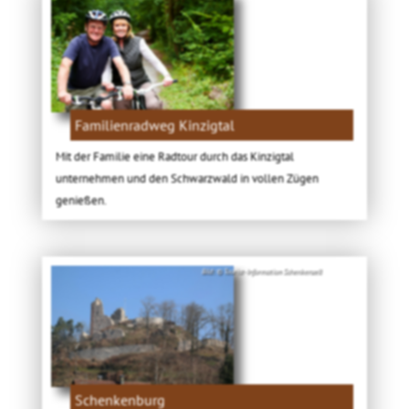
Familienradweg Kinzigtal
Mit der Familie eine Radtour durch das Kinzigtal
unternehmen und den Schwarzwald in vollen Zügen
genießen.
Bild: © Tourist-Information Schenkenzell
Schenkenburg