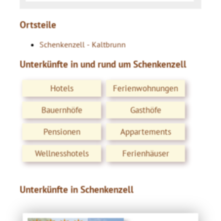
Ortsteile
Schenkenzell - Kaltbrunn
Unterkünfte in und rund um Schenkenzell
Hotels
Ferienwohnungen
Bauernhöfe
Gasthöfe
Pensionen
Appartements
Wellnesshotels
Ferienhäuser
Unterkünfte in Schenkenzell