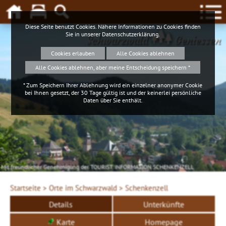
Diese Seite benutzt Cookies. Nähere Informationen zu Cookies finden
Sie in unserer
Datenschutzerklärung
.
Schwarzwald
Geniessen
Cookies erlauben
Alle Cookies ablehnen
Alle Cookies ablehnen, aber meine Entscheidung speichern *
* Zum Speichern Ihrer Ablehnung wird ein einzelner anonymer Cookie
bei Ihnen gesetzt, der 30 Tage gültig ist und der keinerlei persönliche
Daten über Sie enthält.
Mit freundlicher Genehmigung der TOURIST INFORMATION SCHENKENZELL
Startseite >
Orte im Schwarzwald >
Schenkenzell
Details
Unterkünfte
Karte
Homepage