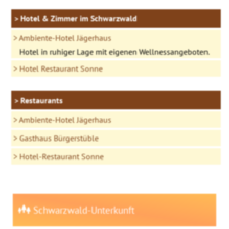
Hotel & Zimmer im Schwarzwald
Ambiente-Hotel Jägerhaus
Hotel in ruhiger Lage mit eigenen Wellnessangeboten.
Hotel Restaurant Sonne
Restaurants
Ambiente-Hotel Jägerhaus
Gasthaus Bürgerstüble
Hotel-Restaurant Sonne
Schwarzwald-Unterkunft