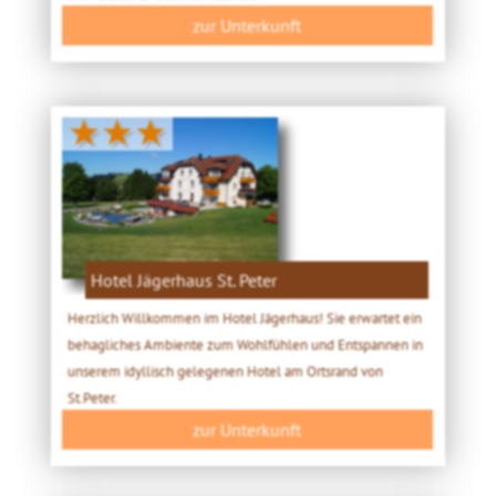
zur Unterkunft
★★★
Hotel Jägerhaus St. Peter
Herzlich Willkommen im Hotel Jägerhaus! Sie erwartet ein
behagliches Ambiente zum Wohlfühlen und Entspannen in
unserem idyllisch gelegenen Hotel am Ortsrand von
St.Peter.
zur Unterkunft