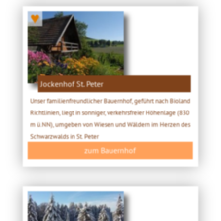
♥
Jockenhof St. Peter
Unser familienfreundlicher Bauernhof, geführt nach Bioland
Richtlinien, liegt in sonniger, verkehrsfreier Höhenlage (830
m ü.NN), umgeben von Wiesen und Wäldern im Herzen des
Schwarzwalds in St. Peter
zum Bauernhof