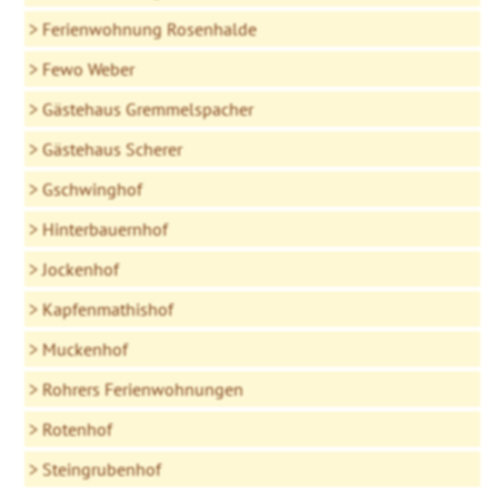
Ferienwohnung Rosenhalde
Fewo Weber
Gästehaus Gremmelspacher
Gästehaus Scherer
Gschwinghof
Hinterbauernhof
Jockenhof
Kapfenmathishof
Muckenhof
Rohrers Ferienwohnungen
Rotenhof
Steingrubenhof