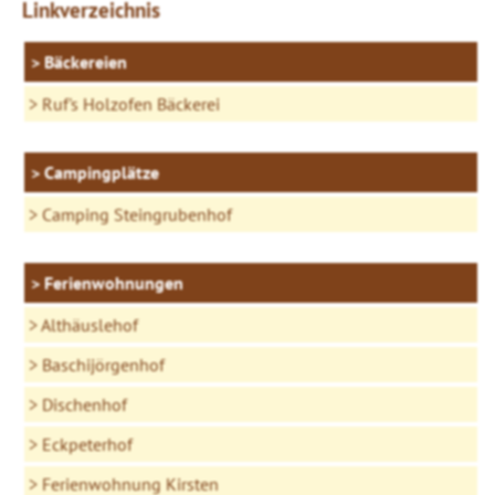
Linkverzeichnis
Bäckereien
Ruf's Holzofen Bäckerei
Campingplätze
Camping Steingrubenhof
Ferienwohnungen
Althäuslehof
Baschijörgenhof
Dischenhof
Eckpeterhof
Ferienwohnung Kirsten