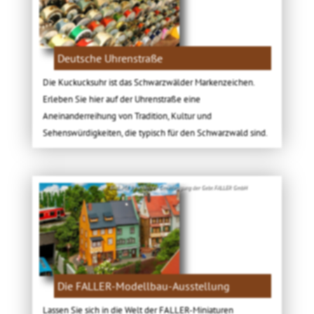
Deutsche Uhrenstraße
Die Kuckucksuhr ist das Schwarzwälder Markenzeichen.
Erleben Sie hier auf der Uhrenstraße eine
Aneinanderreihung von Tradition, Kultur und
Sehenswürdigkeiten, die typisch für den Schwarzwald sind.
Bild: Mit freundlicher Genehmigung der Gebr. FALLER GmbH
Die FALLER-Modellbau-Ausstellung
Lassen Sie sich in die Welt der FALLER-Miniaturen