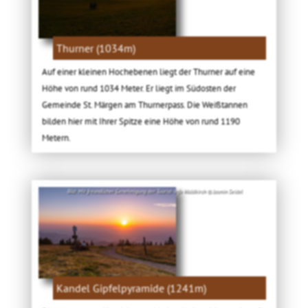
Thurner (1034m)
Auf einer kleinen Hochebenen liegt der Thurner auf eine
Höhe von rund 1034 Meter. Er liegt im Südosten der
Gemeinde St. Märgen am Thurnerpass. Die Weißtannen
bilden hier mit Ihrer Spitze eine Höhe von rund 1190
Metern.
Bild: Mit freundlicher Genehmigung der Tourist-Info Waldkirch © Jasmin Seidel
Kandel Gipfelpyramide (1241m)