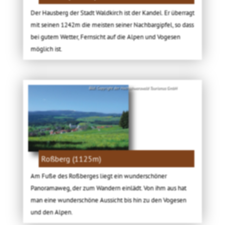
Der Hausberg der Stadt Waldkirch ist der Kandel. Er überragt
mit seinen 1242m die meisten seiner Nachbargipfel, so dass
bei gutem Wetter, Fernsicht auf die Alpen und Vogesen
möglich ist.
Bild: Copyright der Hochschwarzwald Tourismus GmbH
Roßberg (1125m)
Am Fuße des Roßberges liegt ein wunderschöner
Panoramaweg, der zum Wandern einlädt. Von ihm aus hat
man eine wunderschöne Aussicht bis hin zu den Vogesen
und den Alpen.