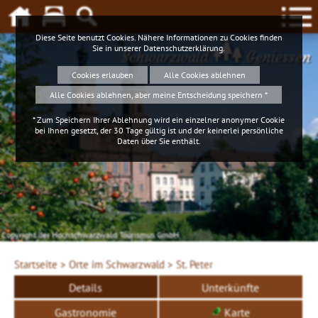
Diese Seite benutzt Cookies. Nähere Informationen zu Cookies finden
Sie in unserer
Datenschutzerklärung
.
Schwarzwald
Geniessen
Cookies erlauben
Alle Cookies ablehnen
Alle Cookies ablehnen, aber meine Entscheidung speichern *
* Zum Speichern Ihrer Ablehnung wird ein einzelner anonymer Cookie
bei Ihnen gesetzt, der 30 Tage gültig ist und der keinerlei persönliche
Daten über Sie enthält.
Copyright der Hochschwarzwald Tourismus GmbH
Startseite >
Orte im Schwarzwald >
St. Peter
Details
Unterkünfte
Gastronomie
Karte