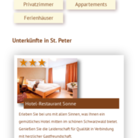
Privatzimmer
Appartements
Ferienhäuser
Unterkünfte in St. Peter
★★★
Hotel-Restaurant Sonne
Erleben Sie bei uns mit allen Sinnen, was Ihnen ein
gemütliches Hotel mitten im schönen Schwarzwald bietet.
Genießen Sie die Leidenschaft für Qualität in Verbindung
mit herzlicher Gastfreundschaft.