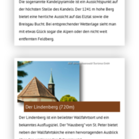
Die sogenannte Kandelpyramide ist ein Aussichtspunkt auf
der höchsten Stelle des Kandels. Der 1241 m hohe Berg
bietet eine herrliche Aussicht auf das Elztal sowie die
Breisgau Bucht. Bei entsprechender Wetterlage sieht man
mit etwas Glück sogar die Alpen oder den nicht weit
entfernten Feldberg.
Bild: ©Hochschwarzwald Tourismus Gmbh
Der Lindenberg (720m)
Der Lindenberg ist ein beliebter Wallfahrtsort und ein
bekanntes Ausflugsziel. Der "Hausberg" von St. Peter bietet
neben der Wallfahrtskirche einen hervorragenden Ausblick