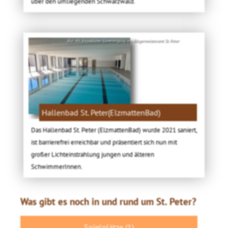
über den umliegenden Schwarzwald.
Bild: Mit freundlicher Genehmigung des Bürgermeisteramt St. Peter
Hallenbad St. Peter(ElzmattenBad)
Das Hallenbad St. Peter (ElzmattenBad) wurde 2021 saniert,
ist barrierefrei erreichbar und präsentiert sich nun mit
großer Lichteinstrahlung jungen und älteren
SchwimmerInnen.
Was gibt es noch in und rund um St. Peter?
Spielplätze (1)