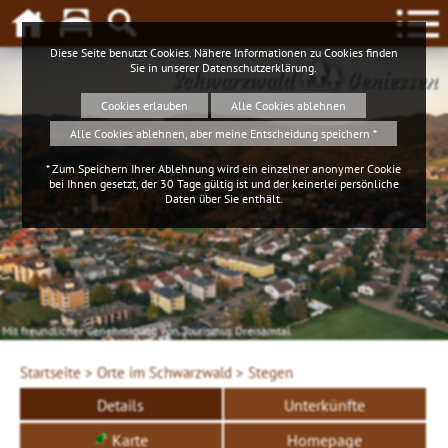
Diese Seite benutzt Cookies. Nähere Informationen zu Cookies finden
Sie in unserer
Datenschutzerklärung
.
Schwarzwald
Geniessen
Cookies erlauben
Alle Cookies ablehnen
Alle Cookies ablehnen, aber meine Entscheidung speichern *
* Zum Speichern Ihrer Ablehnung wird ein einzelner anonymer Cookie
bei Ihnen gesetzt, der 30 Tage gültig ist und der keinerlei persönliche
Daten über Sie enthält.
Mit freundlicher Genehmigung von Tourismus Dreisamtal
Startseite >
Orte im Schwarzwald >
Stegen
Details
Unterkünfte
Karte
Homepage