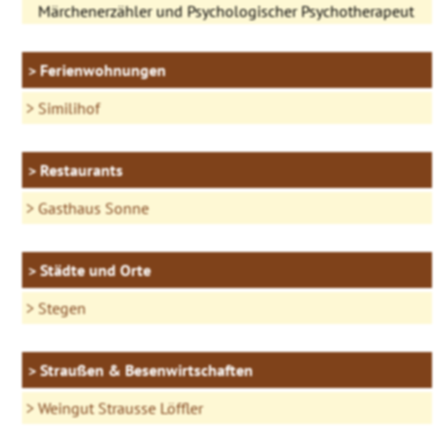
Märchenerzähler und Psychologischer Psychotherapeut
Ferienwohnungen
Similihof
Restaurants
Gasthaus Sonne
Städte und Orte
Stegen
Straußen & Besenwirtschaften
Weingut Strausse Löffler