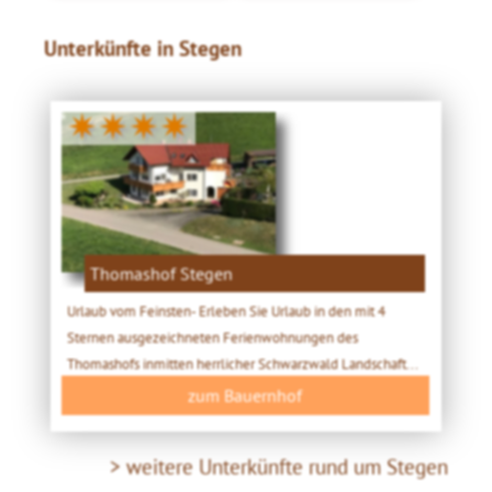
Unterkünfte in Stegen
✷✷✷✷
Thomashof Stegen
Urlaub vom Feinsten- Erleben Sie Urlaub in den mit 4
Sternen ausgezeichneten Ferienwohnungen des
Thomashofs inmitten herrlicher Schwarzwald Landschaft...
zum Bauernhof
> weitere Unterkünfte rund um Stegen