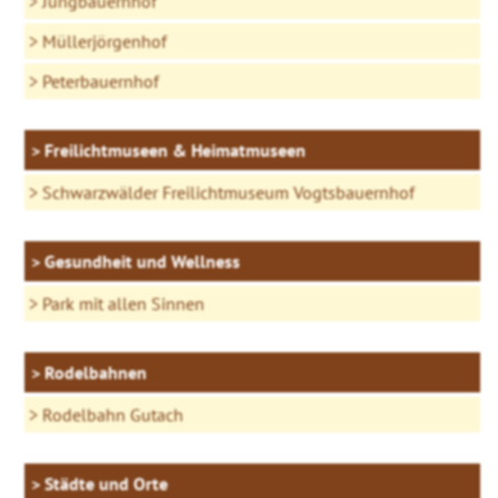
Jungbauernhof
Müllerjörgenhof
Peterbauernhof
Freilichtmuseen & Heimatmuseen
Schwarzwälder Freilichtmuseum Vogtsbauernhof
Gesundheit und Wellness
Park mit allen Sinnen
Rodelbahnen
Rodelbahn Gutach
Städte und Orte