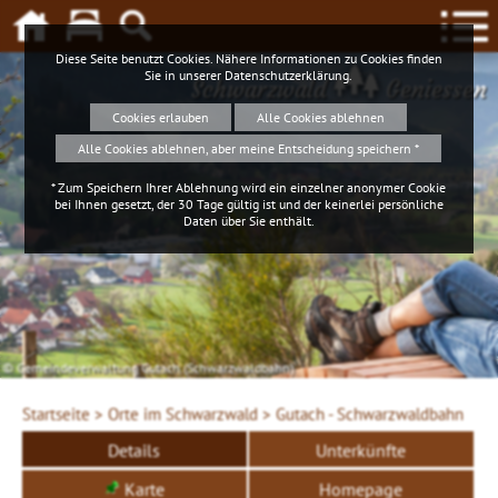
Diese Seite benutzt Cookies. Nähere Informationen zu Cookies finden
Sie in unserer
Datenschutzerklärung
.
Schwarzwald
Geniessen
Cookies erlauben
Alle Cookies ablehnen
Alle Cookies ablehnen, aber meine Entscheidung speichern *
* Zum Speichern Ihrer Ablehnung wird ein einzelner anonymer Cookie
bei Ihnen gesetzt, der 30 Tage gültig ist und der keinerlei persönliche
Daten über Sie enthält.
© Gemeindeverwaltung Gutach (Schwarzwaldbahn)
Startseite >
Orte im Schwarzwald >
Gutach - Schwarzwaldbahn
Details
Unterkünfte
Karte
Homepage