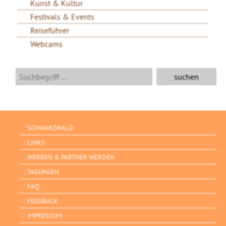
Kunst & Kultur
Festivals & Events
Reiseführer
Webcams
SCHWARZWALD
LINKS
WERBEN & PARTNER WERDEN
TAGUNGEN
FAQ
FEEDBACK
IMPRESSUM