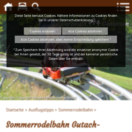
Diese Seite benutzt Cookies. Nähere Informationen zu Cookies finden
Sie in unserer
Datenschutzerklärung
.
Schwarzwald
Geniessen
Cookies erlauben
Alle Cookies ablehnen
Alle Cookies ablehnen, aber meine Entscheidung speichern *
* Zum Speichern Ihrer Ablehnung wird ein einzelner anonymer Cookie
bei Ihnen gesetzt, der 30 Tage gültig ist und der keinerlei persönliche
Daten über Sie enthält.
Copyright: Copyright Wiegand Erlebnisberge GmbH
Startseite >
Ausflugstipps >
Sommerrodelbahn >
Sommerrodelbahn Gutach-