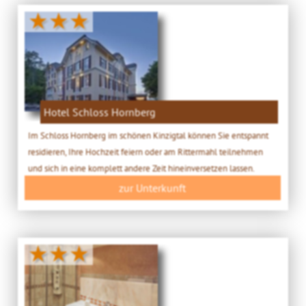
★★★
Hotel Schloss Hornberg
Im Schloss Hornberg im schönen Kinzigtal können Sie entspannt
residieren, Ihre Hochzeit feiern oder am Rittermahl teilnehmen
und sich in eine komplett andere Zeit hineinversetzen lassen.
zur Unterkunft
★★★