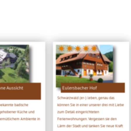
✷✷✷✷✷
ne Aussicht
Eulersbacher Hof
Schwarzwald (er-) leben, genau das
 bekannte badische
können Sie in einer unserer drei mit Liebe
t gehobener Küche und
zum Detail eingerichteten
emütlichem Ambiente in
Ferienwohnungen. Vergessen sie den
Lärm der Stadt und tanken Sie neue Kraft