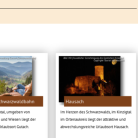
rwaltung Gutach (Schwarzwaldbahn)
Bild: Mit freundlicher Genehmigung des Gastlichen Kinzigtal,
Copyright Tourist Info Hausach
Schwarzwaldbahn
Hausach
htal, umgeben von
Im Herzen des Schwarzwalds, im Kinzigtal
 und Wiesen liegt der
im Ortenaukreis liegt der attraktive und
rlaubsort Gutach.
abwechslungsreiche Urlaubsort Hausach.