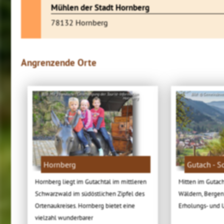
Mühlen der Stadt Hornberg
78132 Hornberg
Angrenzende Orte
Bild: Mit freundlicher Genehmigung der Tourist-Information
Bild: © Gemeindeve
Hornberg
Hornberg
Gutach - 
Hornberg liegt im Gutachtal im mittleren
Mitten im Gutac
Schwarzwald im südöstlichen Zipfel des
Wäldern, Bergen
Ortenaukreises. Hornberg bietet eine
Erholungs- und U
vielzahl wunderbarer