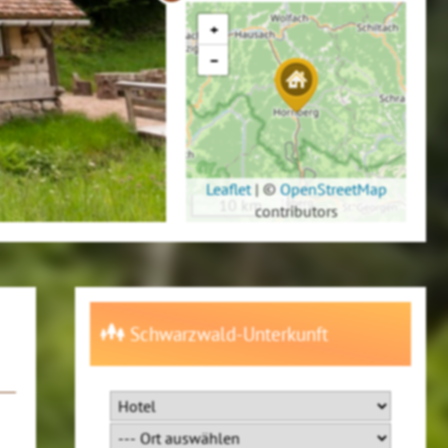
+
−
Leaflet
|
©
OpenStreetMap
10 km
contributors
Schwarzwald-Unterkunft