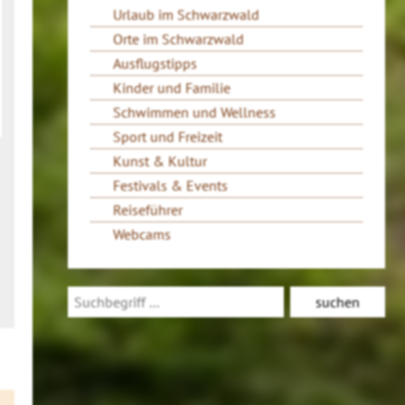
Urlaub im Schwarzwald
Orte im Schwarzwald
Ausflugstipps
Kinder und Familie
Schwimmen und Wellness
Sport und Freizeit
Kunst & Kultur
Festivals & Events
Reiseführer
Webcams