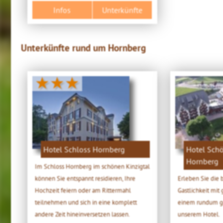
Infos
Unterkünfte
Unterkünfte rund um Hornberg
★★★
Hotel Schloss Hornberg
Hotel Schö
Hornberg
Im Schloss Hornberg im schönen Kinzigtal
können Sie entspannt residieren, Ihre
Erleben Sie die
Hochzeit feiern oder am Rittermahl
Gastlichkeit mi
teilnehmen und sich in eine komplett
einem rundum g
andere Zeit hineinversetzen lassen.
unserem Hotel.