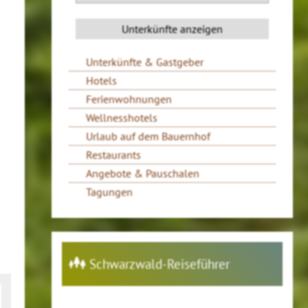
Unterkünfte & Gastgeber
Hotels
Ferienwohnungen
Wellnesshotels
Urlaub auf dem Bauernhof
Restaurants
Angebote & Pauschalen
Tagungen
Schwarzwald-Reiseführer