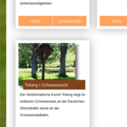
Sehenswürdigkeiten.
Infos
Unterkünfte
Infos
Bild: Copyright: 4ws-netdesign
Triberg i. Schwarzwald
Der Heilklimatische Kurort Triberg liegt im
mittleren Schwarzwald, an der Deutschen
Uhrenstraße sowie an der
Schwarzwaldbahn.