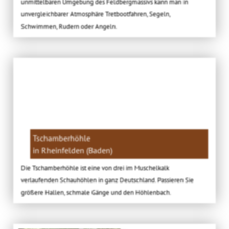
unmittelbaren Umgebung des Feldbergmassivs kann man in
unvergleichbarer Atmosphäre Tretbootfahren, Segeln,
Schwimmen, Rudern oder Angeln.
Tschamberhöhle
in Rheinfelden (Baden)
Die Tschamberhöhle ist eine von drei im Muschelkalk
verlaufenden Schauhöhlen in ganz Deutschland. Passieren Sie
größere Hallen, schmale Gänge und den Höhlenbach.