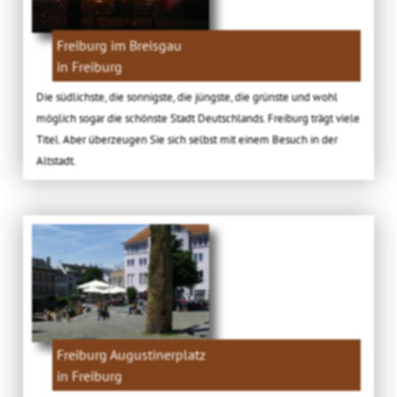
Freiburg im Breisgau
in Freiburg
Die südlichste, die sonnigste, die jüngste, die grünste und wohl
möglich sogar die schönste Stadt Deutschlands. Freiburg trägt viele
Titel. Aber überzeugen Sie sich selbst mit einem Besuch in der
Altstadt.
Freiburg Augustinerplatz
in Freiburg