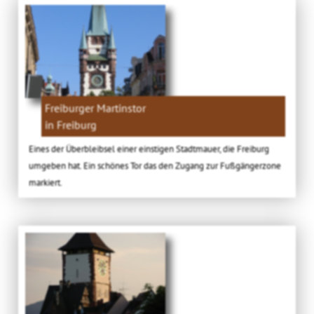
Freiburger Martinstor
in Freiburg
Eines der Überbleibsel einer einstigen Stadtmauer, die Freiburg
umgeben hat. Ein schönes Tor das den Zugang zur Fußgängerzone
markiert.