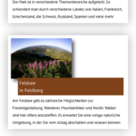
Der Park ist in verschiedene Themenbereiche aufgeteilt. So
schlendert man durch verschiedene Länder, wie Italien, Frankreich,
Griechenland, die Schweiz, Russland, Spanien und viele mehr.
Feldsee
in Feldberg
Am Feldsee gibt es zahlreiche Möglichkeiten zur
Freizeitgestaltung. Wanderer, Mountainbiker und Nordic Walker
sind hier öfters anzutreffen. Es erwartet Sie eine ruhige natürliche
Umgebung, in der Sie vom Alltag abschalten und relaxen können.