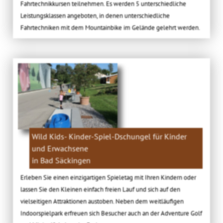
Fahrtechnikkursen teilnehmen. Es werden 5 unterschiedliche
Leistungsklassen angeboten, in denen unterschiedliche
Fahrtechniken mit dem Mountainbike im Gelände gelehrt werden.
Wild Kids- Kinder-Spiel-Dschungel für Kinder
und Erwachsene
in Bad Säckingen
Erleben Sie einen einzigartigen Spieletag mit Ihren Kindern oder
lassen Sie den Kleinen einfach freien Lauf und sich auf den
vielseitigen Attraktionen austoben. Neben dem weitläufigen
Indoorspielpark erfreuen sich Besucher auch an der Adventure Golf