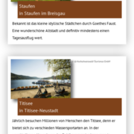
Staufen
in Staufen im Breisgau
Bekannt ist das kleine idyllische Städtchen durch Goethes Faust.
Eine wunderschöne Altstadt und definitiv mindestens einen
Tagesausflug wert.
Bild: © Hochschwarzwald Tourismus GmbH
Titisee
in Titisee-Neustadt
Jährlich besuchen Millionen von Menschen den Titisee, denn er
bietet sich zu verschieden Wassersportarten an. In der