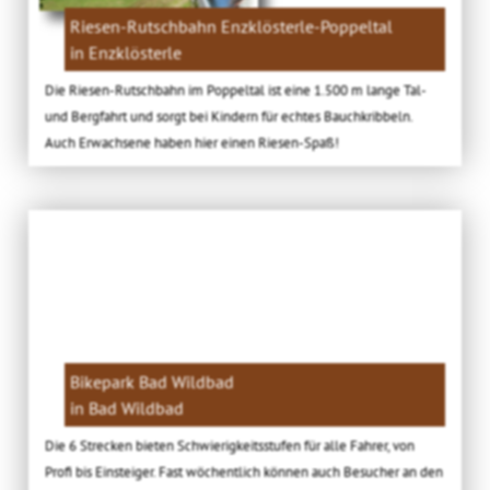
Riesen-Rutschbahn Enzklösterle-Poppeltal
in Enzklösterle
Die Riesen-Rutschbahn im Poppeltal ist eine 1.500 m lange Tal-
und Bergfahrt und sorgt bei Kindern für echtes Bauchkribbeln.
Auch Erwachsene haben hier einen Riesen-Spaß!
Bikepark Bad Wildbad
in Bad Wildbad
Die 6 Strecken bieten Schwierigkeitsstufen für alle Fahrer, von
Profi bis Einsteiger. Fast wöchentlich können auch Besucher an den