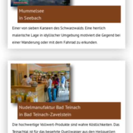
Mummelsee
in Seebach
Einer von sieben Karseen des Schwarzwalds. Eine herrlich
malerische Lage in idyllischer Umgebung motiviert die Gegend bei
einer Wanderung oder mit dem Fahrrad zu erkunden.
Nudelmanufaktur Bad Teinach
in Bad Teinach-Zavelstein
Die hochwertige Vollwert-Produkte sind wahre Köstlichkeiten. Das
Teinachtal ist für das begehrte Quellwasser aus den Heilquellen