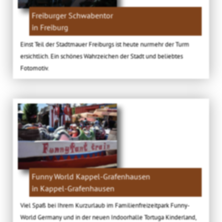
Freiburger Schwabentor
in Freiburg
Einst Teil der Stadtmauer Freiburgs ist heute nurmehr der Turm
ersichtlich. Ein schönes Wahrzeichen der Stadt und beliebtes
Fotomotiv.
Funny World Kappel-Grafenhausen
in Kappel-Grafenhausen
Viel Spaß bei Ihrem Kurzurlaub im Familienfreizeitpark Funny-
World Germany und in der neuen Indoorhalle Tortuga Kinderland,