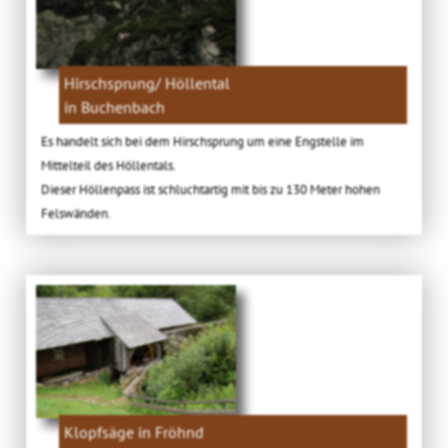
Hirschsprung/ Höllental
in Buchenbach
Es handelt sich bei dem Hirschsprung um eine Engstelle im
Mittelteil des Höllentals.
Dieser Höllenpass ist schluchtartig mit bis zu 130 Meter hohen
Felswänden.
Klopfsäge in Fröhnd