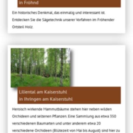
in Fröhnd
Ein historisches Denkmal, das einmalig und interessant ist.
Entdecken Sie die Sägetechnik unserer Vorfahren im Fröhender
Ortsteil Holz.
Liliental am Kaiserstuhl
in Ihringen am Kaiserstuhl
Heroisch wirkende Mammutbäume stehen hier neben wilden
Orchideen und seltenen Pflanzen. Eine Sammlung aus etwa 350
verschiedenen Baumarten und unter anderem etwa 20
verschiedene Orchideen (Blütezeit von Mai bis August) sind hier zu