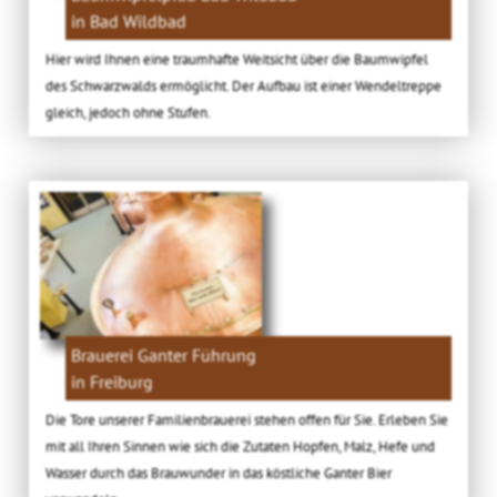
in Bad Wildbad
Hier wird Ihnen eine traumhafte Weitsicht über die Baumwipfel
des Schwarzwalds ermöglicht. Der Aufbau ist einer Wendeltreppe
gleich, jedoch ohne Stufen.
Brauerei Ganter Führung
in Freiburg
Die Tore unserer Familienbrauerei stehen offen für Sie. Erleben Sie
mit all Ihren Sinnen wie sich die Zutaten Hopfen, Malz, Hefe und
Wasser durch das Brauwunder in das köstliche Ganter Bier