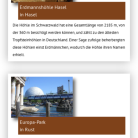
Erdmannshöhle Hasel
in Hasel
Die Höhle im Schwarzwald hat eine Gesamtlänge von 2185 m, von
der 360 m besichtigt werden können, und zählt zu den ältesten
Tropfsteinhöhlen in Deutschland. Einer Sage zufolge beherbergten
diese Höhlen einst Erdmännchen, wodurch die Höhle ihren Namen
erhielt.
Europa-Park
in Rust