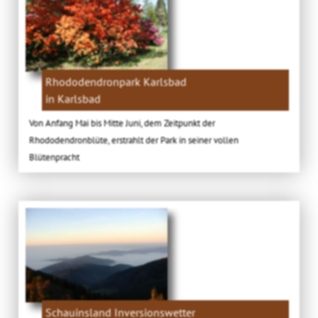
Rhododendronpark Karlsbad
in Karlsbad
Von Anfang Mai bis Mitte Juni, dem Zeitpunkt der
Rhododendronblüte, erstrahlt der Park in seiner vollen
Blütenpracht
Schauinsland Inversionswetter