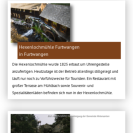
Hexenlochmühle Furtwangen
in Furtwangen
Die Hexenlochmühle wurde 1825 erbaut um Uhrengestelle
anzufertigen. Heutzutage ist der Betrieb allerdings stillgelegt und
läuft nur noch zu Vorführzwecke für Touristen. Ein Restaurant mit
großer Terrasse am Mühlbach sowie Souvenir- und
Spezialitätenläden befinden sich nun in der Hexenlochmühle.
Bild: Mit freundlicher Genehmigung der Gemeinde Hinterzarten