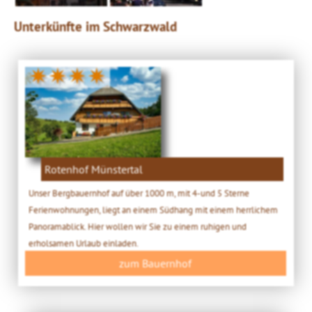
Unterkünfte im Schwarzwald
✷✷✷✷
Rotenhof Münstertal
Unser Bergbauernhof auf über 1000 m, mit 4-und 5 Sterne
Ferienwohnungen, liegt an einem Südhang mit einem herrlichem
Panoramablick. Hier wollen wir Sie zu einem ruhigen und
erholsamen Urlaub einladen.
zum Bauernhof