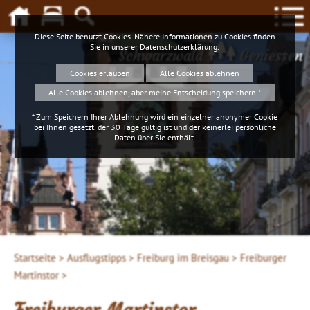
Diese Seite benutzt Cookies. Nähere Informationen zu Cookies finden
Sie in unserer
Datenschutzerklärung
.
Schwarzwald
Geniessen
Cookies erlauben
Alle Cookies ablehnen
Alle Cookies ablehnen, aber meine Entscheidung speichern *
* Zum Speichern Ihrer Ablehnung wird ein einzelner anonymer Cookie
bei Ihnen gesetzt, der 30 Tage gültig ist und der keinerlei persönliche
Daten über Sie enthält.
Startseite >
Ausflugstipps >
Freiburg im Breisgau >
Freiburger
Martinstor >