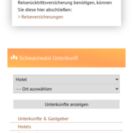
Reiserücktrittsversicherung benötigen, können
Sie diese hier abschließen:
> Reiseversicherungen
Schwarzwald-Unterkunft
Unterkünfte & Gastgeber
Hotels