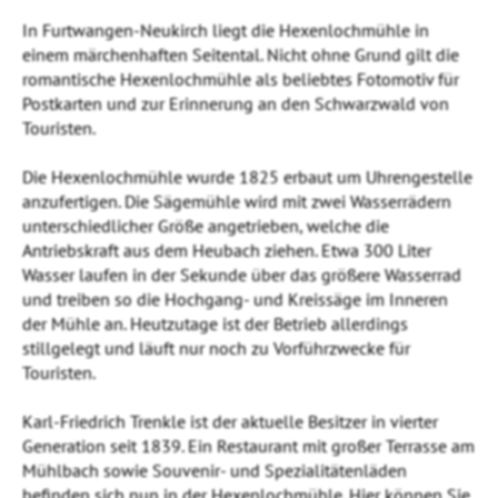
In Furtwangen-Neukirch liegt die Hexenlochmühle in
einem märchenhaften Seitental. Nicht ohne Grund gilt die
romantische Hexenlochmühle als beliebtes Fotomotiv für
Postkarten und zur Erinnerung an den Schwarzwald von
Touristen.
Die Hexenlochmühle wurde 1825 erbaut um Uhrengestelle
anzufertigen. Die Sägemühle wird mit zwei Wasserrädern
unterschiedlicher Größe angetrieben, welche die
Antriebskraft aus dem Heubach ziehen. Etwa 300 Liter
Wasser laufen in der Sekunde über das größere Wasserrad
und treiben so die Hochgang- und Kreissäge im Inneren
der Mühle an. Heutzutage ist der Betrieb allerdings
stillgelegt und läuft nur noch zu Vorführzwecke für
Touristen.
Karl-Friedrich Trenkle ist der aktuelle Besitzer in vierter
Generation seit 1839. Ein Restaurant mit großer Terrasse am
Mühlbach sowie Souvenir- und Spezialitätenläden
befinden sich nun in der Hexenlochmühle. Hier können Sie