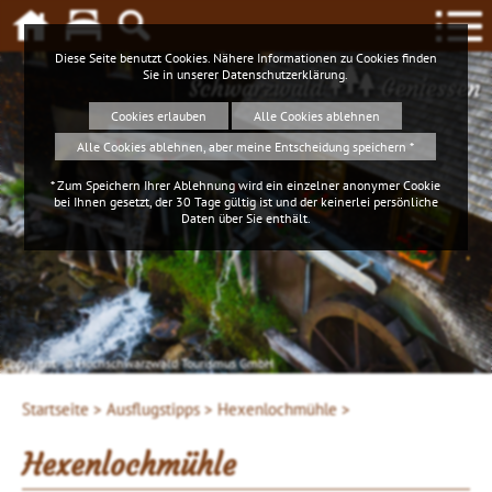
Diese Seite benutzt Cookies. Nähere Informationen zu Cookies finden
Sie in unserer
Datenschutzerklärung
.
Schwarzwald
Geniessen
Cookies erlauben
Alle Cookies ablehnen
Alle Cookies ablehnen, aber meine Entscheidung speichern *
* Zum Speichern Ihrer Ablehnung wird ein einzelner anonymer Cookie
bei Ihnen gesetzt, der 30 Tage gültig ist und der keinerlei persönliche
Daten über Sie enthält.
Copyright: © Hochschwarzwald Tourismus GmbH
Startseite >
Ausflugstipps >
Hexenlochmühle >
Hexenlochmühle