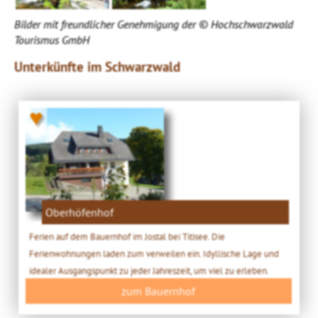
Bilder mit freundlicher Genehmigung der © Hochschwarzwald
Tourismus GmbH
Unterkünfte im Schwarzwald
♥
Oberhöfenhof
Ferien auf dem Bauernhof im Jostal bei Titisee. Die
Ferienwohnungen laden zum verweilen ein. Idyllische Lage und
idealer Ausgangspunkt zu jeder Jahreszeit, um viel zu erleben.
zum Bauernhof