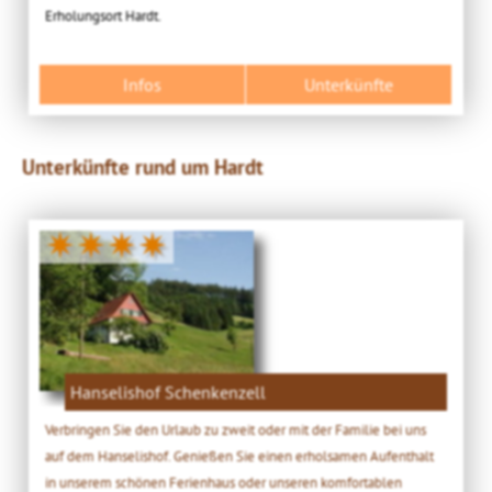
Erholungsort Hardt.
Infos
Unterkünfte
Unterkünfte rund um Hardt
✷✷✷✷
Hanselishof Schenkenzell
Verbringen Sie den Urlaub zu zweit oder mit der Familie bei uns
auf dem Hanselishof. Genießen Sie einen erholsamen Aufenthalt
in unserem schönen Ferienhaus oder unseren komfortablen