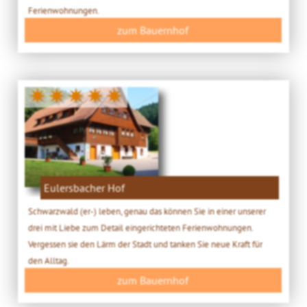
Ferienwohnungen.
zum Bauernhof
✷✷✷✷✷
Eulersbacher Hof
Schwarzwald (er-) leben, genau das können Sie in einer unserer
drei mit Liebe zum Detail eingerichteten Ferienwohnungen.
Vergessen sie den Lärm der Stadt und tanken Sie neue Kraft für
den Alltag.
zum Bauernhof