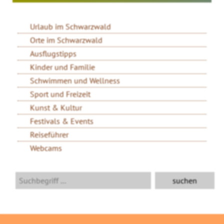
Urlaub im Schwarzwald
Orte im Schwarzwald
Ausflugstipps
Kinder und Familie
Schwimmen und Wellness
Sport und Freizeit
Kunst & Kultur
Festivals & Events
Reiseführer
Webcams