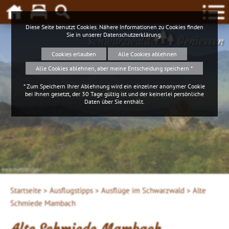
Diese Seite benutzt Cookies. Nähere Informationen zu Cookies finden
Sie in unserer
Datenschutzerklärung
.
Schwarzwald
Geniessen
Cookies erlauben
Alle Cookies ablehnen
Alle Cookies ablehnen, aber meine Entscheidung speichern *
* Zum Speichern Ihrer Ablehnung wird ein einzelner anonymer Cookie
bei Ihnen gesetzt, der 30 Tage gültig ist und der keinerlei persönliche
Daten über Sie enthält.
4ws-netdesign
Startseite >
Ausflugstipps >
Ausflüge im Schwarzwald >
Alte
Schmiede Mambach