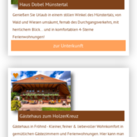
Haus Dobel Münstertal
Genießen Sie Urlaub in einem stillen Winkel des Münstertals, von
Wald und Wiesen umsäumt, fernab des Durchgangsverkehrs, mit
herrlichem Blick... und in komfortablen 4-Sterne
Ferienwohnungen!
zur Unterkunft
♥
Gästehaus zum HolzerKreuz
Gästehaus in Fröhnd - Kleiner, feiner & liebevoller Wohnkomfort in
gemütlichen Gästezimmern und Ferienwohnungen. Hier kann man