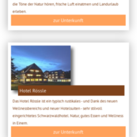
die Töne der Natur hören, frische Luft einatmen und Landurlaub
erleben.
zur Unterkunft
Hotel Rössle
Das Hotel Rössle ist ein typisch rustikales - und Dank des neuen
Wellnessbereichs und neuer Hotelsuiten - sehr stilvoll
eingerichtetes Schwarzwaldhotel. Natur, gutes Essen und Wellness
in Einem.
zur Unterkunft