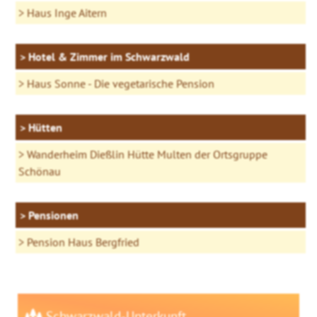
Haus Inge Aitern
Hotel & Zimmer im Schwarzwald
Haus Sonne - Die vegetarische Pension
Hütten
Wanderheim Dießlin Hütte Multen der Ortsgruppe
Schönau
Pensionen
Pension Haus Bergfried
Schwarzwald-Unterkunft