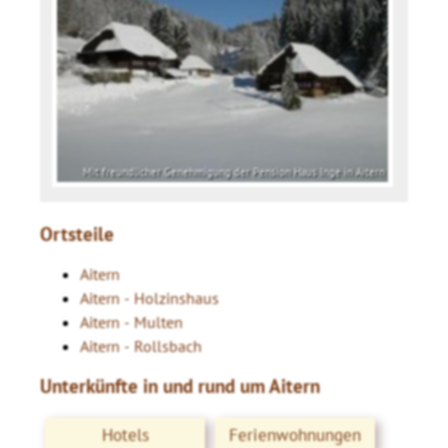
Mit freundlicher Genehmigung der Pension Haus Inge in Aitern
Ortsteile
Aitern
Aitern - Holzinshaus
Aitern - Multen
Aitern - Rollsbach
Unterkünfte in und rund um Aitern
Hotels
Ferienwohnungen