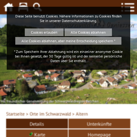
Diese Seite benutzt Cookies. Nähere Informationen zu Cookies finden
Sie in unserer
Datenschutzerklärung
.
Schwarzwald
Geniessen
Cookies erlauben
Alle Cookies ablehnen
Alle Cookies ablehnen, aber meine Entscheidung speichern *
* Zum Speichern Ihrer Ablehnung wird ein einzelner anonymer Cookie
bei Ihnen gesetzt, der 30 Tage gültig ist und der keinerlei persönliche
Daten über Sie enthält.
Mit freundlicher Genehmigung der Schwarzwaldregion Belchen
Startseite >
Orte im Schwarzwald >
Aitern
Details
Unterkünfte
Karte
Homepage