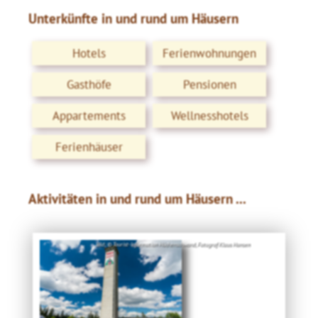
Unterkünfte in und rund um Häusern
Hotels
Ferienwohnungen
Gasthöfe
Pensionen
Appartements
Wellnesshotels
Ferienhäuser
Aktivitäten in und rund um Häusern ...
Bild: © Tourist-Information Höchenschwand, Fotograf Klaus Hansen