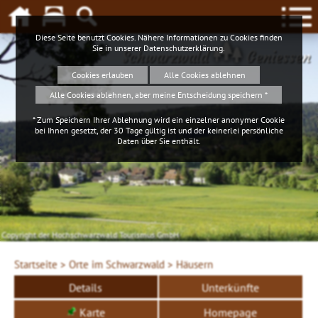
Diese Seite benutzt Cookies. Nähere Informationen zu Cookies finden
Sie in unserer
Datenschutzerklärung
.
Schwarzwald
Geniessen
Cookies erlauben
Alle Cookies ablehnen
Alle Cookies ablehnen, aber meine Entscheidung speichern *
* Zum Speichern Ihrer Ablehnung wird ein einzelner anonymer Cookie
bei Ihnen gesetzt, der 30 Tage gültig ist und der keinerlei persönliche
Daten über Sie enthält.
Copyright der Hochschwarzwald Tourismus GmbH
Startseite >
Orte im Schwarzwald >
Häusern
Details
Unterkünfte
Karte
Homepage