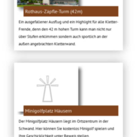
Rothaus-Zäpfle-Turm (42m)
Ein ausgefallener Ausflug und ein Highlight für alle Kletter-
Frende, denn den 42 m hohen Turm kann man nicht nur
über Stufen erklimmen sondern auch sportlich an der
außen angebrachten Kletterwand.
Minigolfplatz Häusern
Der Minigolfplatz Häusern liegt im Ortszentrum in der
Schwand. Hier können Sie kostenlos Minigolf spielen und
Ihre Geschicklichkeit unter Beweis stellen.