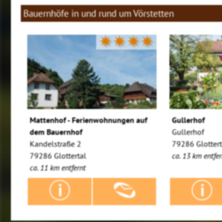
Bauernhöfe in und rund um Vörstetten
✷✷✷✷
Mattenhof - Ferienwohnungen auf
Gullerhof
dem Bauernhof
Gullerhof
Kandelstraße 2
79286 Glottert
79286 Glottertal
ca. 13 km entfer
ca. 11 km entfernt