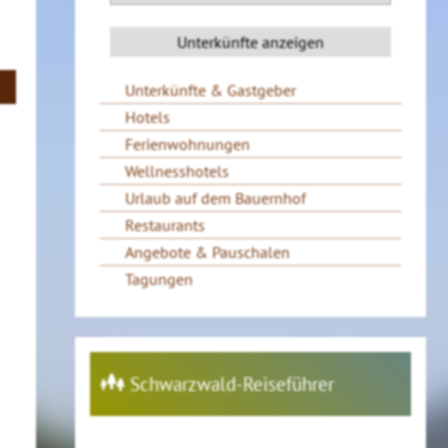
Unterkünfte & Gastgeber
Hotels
Ferienwohnungen
Wellnesshotels
Urlaub auf dem Bauernhof
Restaurants
Angebote & Pauschalen
Tagungen
Schwarzwald-Reiseführer