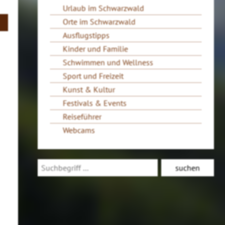
Urlaub im Schwarzwald
Orte im Schwarzwald
Ausflugstipps
Kinder und Familie
Schwimmen und Wellness
Sport und Freizeit
Kunst & Kultur
Festivals & Events
Reiseführer
Webcams