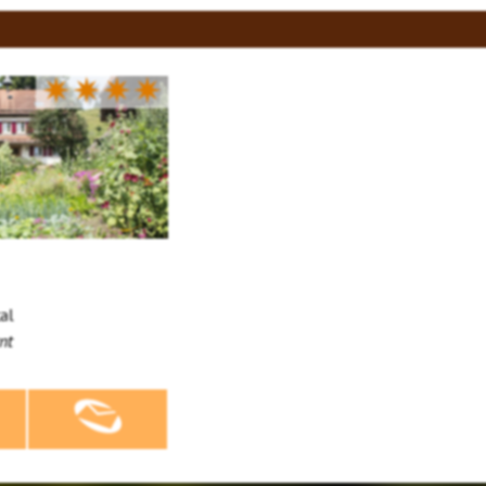
✷✷✷✷
al
nt