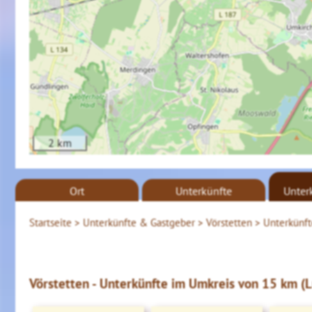
2 km
Ort
Unterkünfte
Unter
Startseite >
Unterkünfte & Gastgeber >
Vörstetten >
Unterkünft
Vörstetten - Unterkünfte im Umkreis von 15 km (Lu