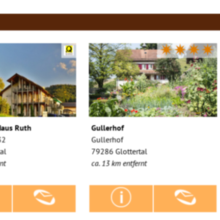
✷✷✷✷
Haus Ruth
Gullerhof
32
Gullerhof
al
79286 Glottertal
nt
ca. 13 km entfernt