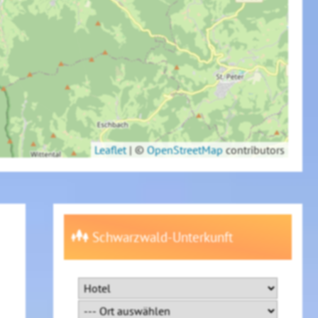
Leaflet
|
©
OpenStreetMap
contributors
Schwarzwald-Unterkunft