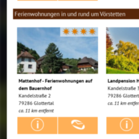
Ferienwohnungen in und rund um Vörstetten
✷✷✷✷
Mattenhof - Ferienwohnungen auf
Landpension 
dem Bauernhof
Kandelstraße 
Kandelstraße 2
79286 Glottert
79286 Glottertal
ca. 11 km entfer
ca. 11 km entfernt