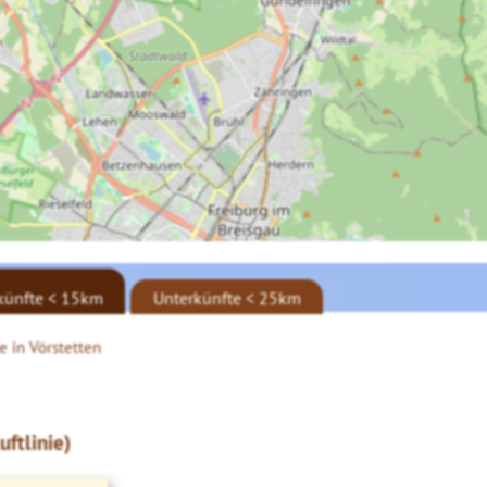
künfte < 15km
Unterkünfte < 25km
e in Vörstetten
ftlinie)