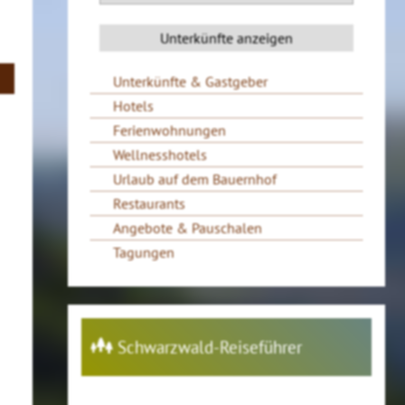
Unterkünfte & Gastgeber
Hotels
Ferienwohnungen
Wellnesshotels
Urlaub auf dem Bauernhof
Restaurants
Angebote & Pauschalen
Tagungen
Schwarzwald-Reiseführer