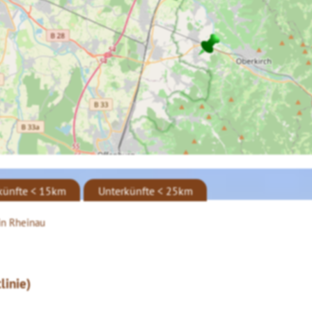
künfte < 15km
Unterkünfte < 25km
in Rheinau
linie)