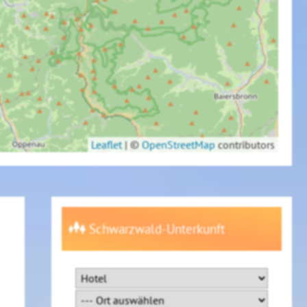
Leaflet
|
©
OpenStreetMap
contributors
Schwarzwald-Unterkunft