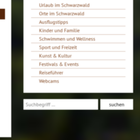
Urlaub im Schwarzwald
Orte im Schwarzwald
Ausflugstipps
Kinder und Familie
Schwimmen und Wellness
Sport und Freizeit
Kunst & Kultur
Festivals & Events
Reiseführer
Webcams