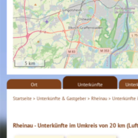
5 km
Ort
Unterkünfte
Unter
Startseite >
Unterkünfte & Gastgeber >
Rheinau >
Unterkünfte 
Rheinau - Unterkünfte im Umkreis von 20 km (Luft