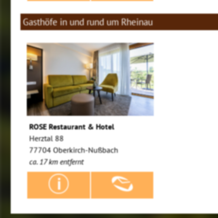
Gasthöfe in und rund um Rheinau
ROSE Restaurant & Hotel
Herztal 88
77704 Oberkirch-Nußbach
ca. 17 km entfernt