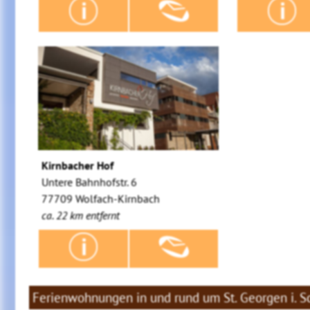
Kirnbacher Hof
Untere Bahnhofstr. 6
77709 Wolfach-Kirnbach
ca. 22 km entfernt
Ferienwohnungen in und rund um St. Georgen i. 