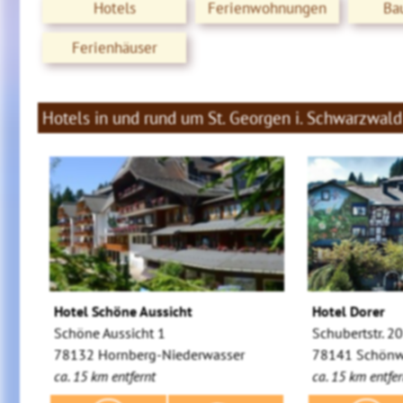
Hotels
Ferienwohnungen
Ba
Ferienhäuser
Hotels in und rund um St. Georgen i. Schwarzwald
Hotel Schöne Aussicht
Hotel Dorer
Schöne Aussicht 1
Schubertstr. 2
78132 Hornberg-Niederwasser
78141 Schönw
ca. 15 km entfernt
ca. 15 km entfer