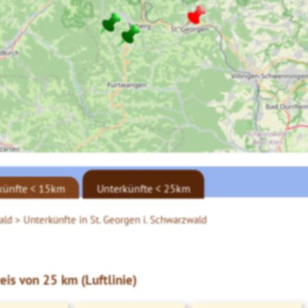
künfte < 15km
Unterkünfte < 25km
wald >
Unterkünfte in St. Georgen i. Schwarzwald
eis von 25 km (Luftlinie)