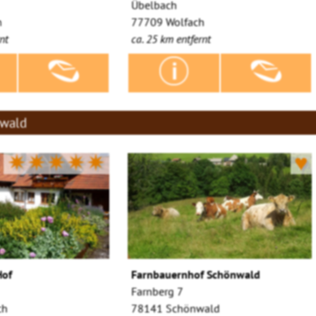
Übelbach
h
77709 Wolfach
nt
ca. 25 km entfernt
zwald
✷✷✷✷✷
♥
Hof
Farnbauernhof Schönwald
Farnberg 7
ch
78141 Schönwald