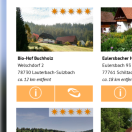
✷✷✷✷✷
Bio-Hof Buchholz
Eulersbacher 
Welschdorf 2
Eulersbach 93
78730 Lauterbach-Sulzbach
77761 Schilta
ca. 12 km entfernt
ca. 18 km entfer
✷✷✷✷✷