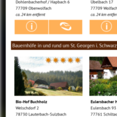
Dohlenbacherhof / Hapbach 6
Übelbach 17
77709 Oberwolfach
77709 Wolfac
ca. 24 km entfernt
ca. 24 km entfer
Bauernhöfe in und rund um St. Georgen i. Schwar
✷✷✷✷✷
Bio-Hof Buchholz
Eulersbacher 
Welschdorf 2
Eulersbach 93
78730 Lauterbach-Sulzbach
77761 Schilta