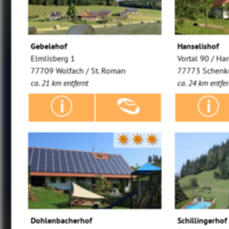
Gebelehof
Hanselishof
Elmlisberg 1
Vortal 90 / Ha
77709 Wolfach / St. Roman
77773 Schenke
ca. 21 km entfernt
ca. 24 km entfer
✷✷✷
Dohlenbacherhof
Schillingerhof