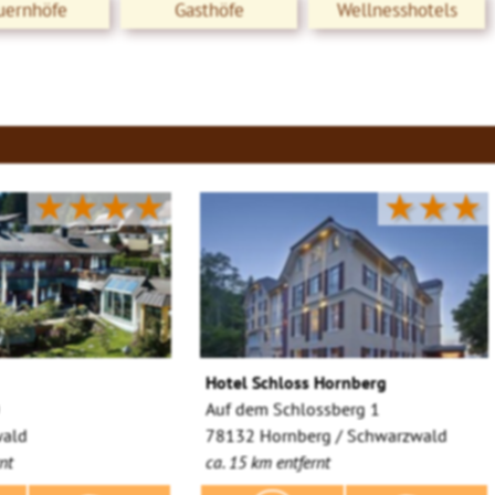
uernhöfe
Gasthöfe
Wellnesshotels
★★★★
★★★
Hotel Schloss Hornberg
0
Auf dem Schlossberg 1
ald
78132 Hornberg / Schwarzwald
nt
ca. 15 km entfernt