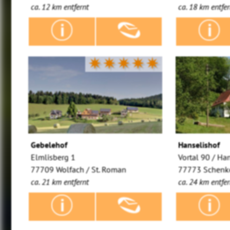
ca. 12 km entfernt
ca. 18 km entfer
✷✷✷✷✷
Gebelehof
Hanselishof
Elmlisberg 1
Vortal 90 / Ha
77709 Wolfach / St. Roman
77773 Schenke
ca. 21 km entfernt
ca. 24 km entfer