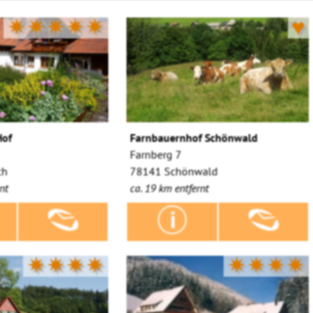
✷✷✷✷✷
♥
Hof
Farnbauernhof Schönwald
Farnberg 7
ch
78141 Schönwald
nt
ca. 19 km entfernt
✷✷✷✷
✷✷✷✷