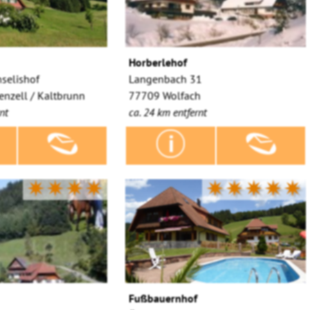
Horberlehof
nselishof
Langenbach 31
nzell / Kaltbrunn
77709 Wolfach
nt
ca. 24 km entfernt
✷✷✷✷
✷✷✷✷✷
Fußbauernhof