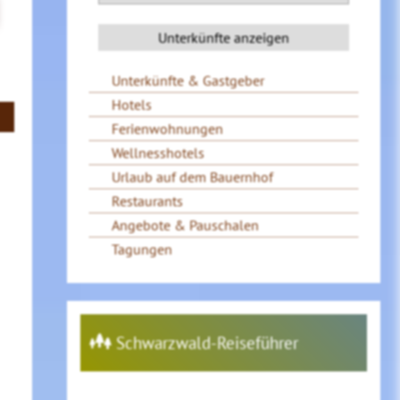
Unterkünfte & Gastgeber
Hotels
Ferienwohnungen
Wellnesshotels
Urlaub auf dem Bauernhof
Restaurants
Angebote & Pauschalen
Tagungen
Schwarzwald-Reiseführer