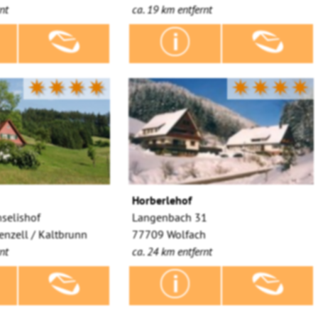
nt
ca. 19 km entfernt
✷✷✷✷
✷✷✷✷
Horberlehof
nselishof
Langenbach 31
nzell / Kaltbrunn
77709 Wolfach
nt
ca. 24 km entfernt