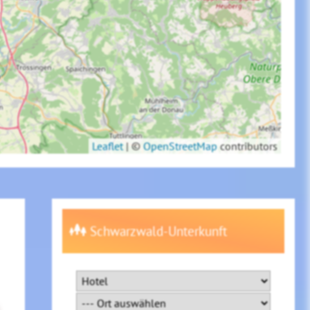
Leaflet
|
©
OpenStreetMap
contributors
Schwarzwald-Unterkunft