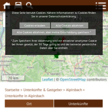
Diese Seite benutzt Cookies. Nähere Informationen zu Cookies finden
+
Sie in unserer
Datenschutzerklärung
.
Schwarzwald
Geniessen
−
Cookies erlauben
Alle Cookies ablehnen
Alle Cookies ablehnen, aber meine Entscheidung speichern *
* Zum Speichern Ihrer Ablehnung wird ein einzelner anonymer Cookie
bei Ihnen gesetzt, der 30 Tage gültig ist und der keinerlei persönliche
Daten über Sie enthält.
20 km
Leaflet
|
©
OpenStreetMap
contributors
Startseite >
Unterkünfte & Gastgeber >
Alpirsbach >
Unterkünfte in Alpirsbach
Ort
Unterkünfte