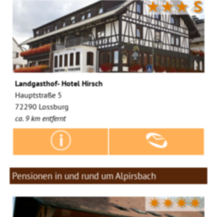
★★★
S
Landgasthof- Hotel Hirsch
Hauptstraße 5
72290 Lossburg
ca. 9 km entfernt
Pensionen in und rund um Alpirsbach
✷✷✷✷