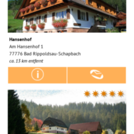
Hansenhof
Am Hansenhof 1
77776 Bad Rippoldsau-Schapbach
ca. 13 km entfernt
✷✷✷✷✷