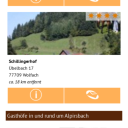
✷✷✷✷
Schillingerhof
Übelbach 17
77709 Wolfach
ca. 18 km entfernt
Gasthöfe in und rund um Alpirsbach