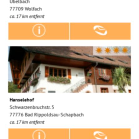
Übelbach
77709 Wolfach
ca. 17 km entfernt
✷✷✷✷
Hanselehof
Schwarzenbruchstr. 5
77776 Bad Rippoldsau-Schapbach
ca. 17 km entfernt