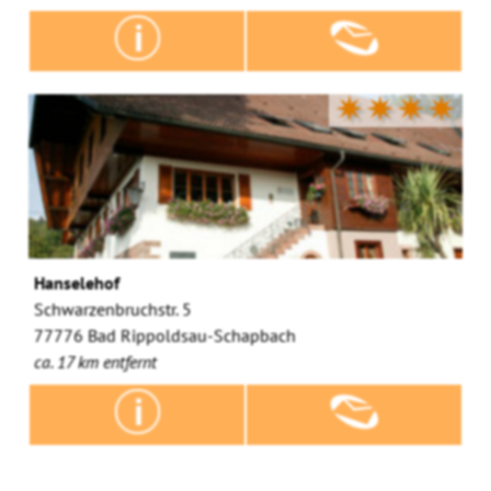
✷✷✷✷
Hanselehof
Schwarzenbruchstr. 5
77776 Bad Rippoldsau-Schapbach
ca. 17 km entfernt