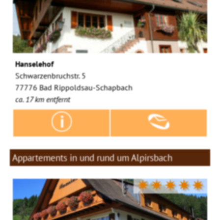
Hanselehof
Schwarzenbruchstr. 5
77776 Bad Rippoldsau-Schapbach
ca. 17 km entfernt
Appartements in und rund um Alpirsbach
✷✷✷✷✷