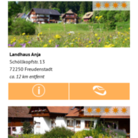
✷✷✷✷
Landhaus Anja
Schöllkopfstr. 13
72250 Freudenstadt
ca. 12 km entfernt
✷✷✷✷✷