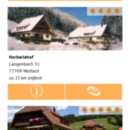
✷✷✷✷
Horberlehof
Langenbach 31
77709 Wolfach
ca. 15 km entfernt
✷✷✷✷✷