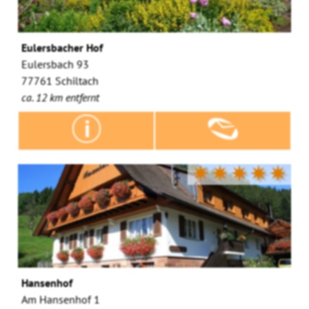
Eulersbacher Hof
Eulersbach 93
77761 Schiltach
ca. 12 km entfernt
✷✷✷✷✷
Hansenhof
Am Hansenhof 1