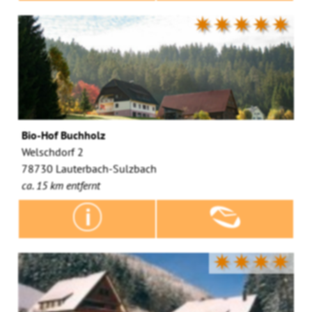
✷✷✷✷✷
Bio-Hof Buchholz
Welschdorf 2
78730 Lauterbach-Sulzbach
ca. 15 km entfernt
✷✷✷✷