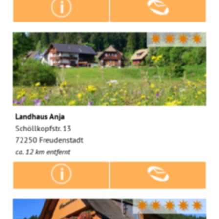
✷✷✷✷
Landhaus Anja
Schöllkopfstr. 13
72250 Freudenstadt
ca. 12 km entfernt
✷✷✷✷✷