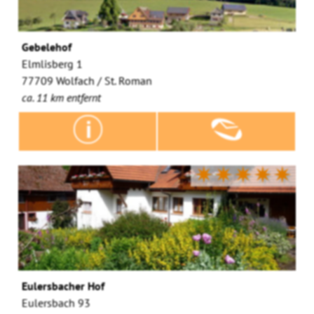
Gebelehof
Elmlisberg 1
77709 Wolfach / St. Roman
ca. 11 km entfernt
✷✷✷✷✷
Eulersbacher Hof
Eulersbach 93