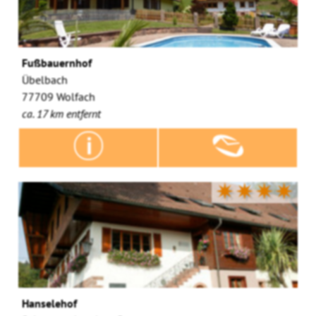
Fußbauernhof
Übelbach
77709 Wolfach
ca. 17 km entfernt
✷✷✷✷
Hanselehof