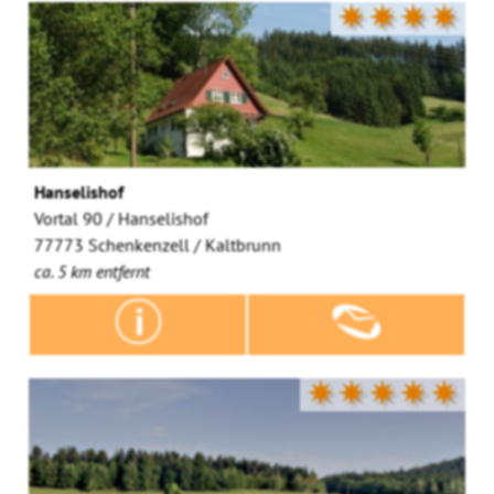
✷✷✷✷
Hanselishof
Vortal 90 / Hanselishof
77773 Schenkenzell / Kaltbrunn
ca. 5 km entfernt
✷✷✷✷✷