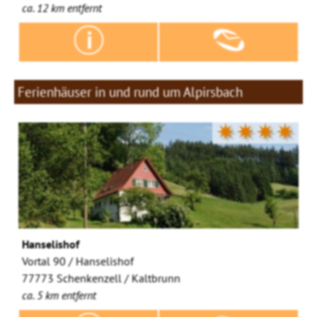
ca. 12 km entfernt
Ferienhäuser in und rund um Alpirsbach
✷✷✷✷
Hanselishof
Vortal 90 / Hanselishof
77773 Schenkenzell / Kaltbrunn
ca. 5 km entfernt