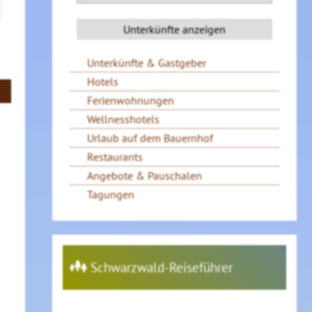
Unterkünfte & Gastgeber
Hotels
Ferienwohnungen
Wellnesshotels
Urlaub auf dem Bauernhof
Restaurants
Angebote & Pauschalen
Tagungen
Schwarzwald-Reiseführer