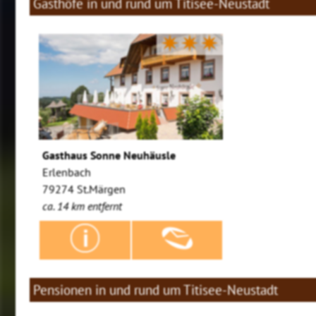
Gasthöfe in und rund um Titisee-Neustadt
✷✷✷
Gasthaus Sonne Neuhäusle
Erlenbach
79274 St.Märgen
ca. 14 km entfernt
Pensionen in und rund um Titisee-Neustadt