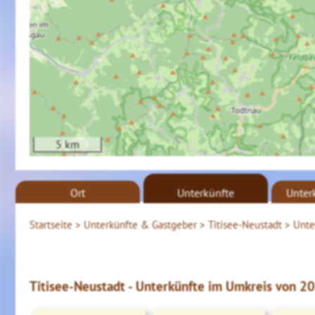
5 km
Ort
Unterkünfte
Unter
Startseite >
Unterkünfte & Gastgeber >
Titisee-Neustadt >
Unte
Titisee-Neustadt - Unterkünfte im Umkreis von 20 