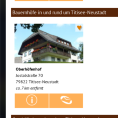
Bauernhöfe in und rund um Titisee-Neustadt
♥
Oberhöfenhof
Jostalstraße 70
79822 Titisee-Neustadt
ca. 7 km entfernt