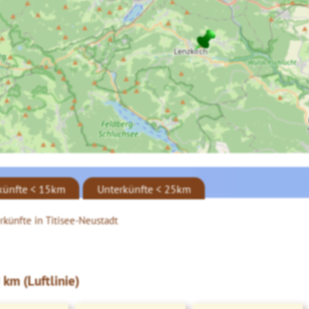
künfte < 15km
Unterkünfte < 25km
rkünfte in Titisee-Neustadt
km (Luftlinie)