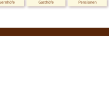
uernhöfe
Gasthöfe
Pensionen