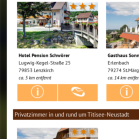
★★★
Hotel Pension Schwörer
Gasthaus Son
Lugwig-Kegel-Straße 25
Erlenbach
79853 Lenzkirch
79274 St.Mär
ca. 5 km entfernt
ca. 14 km entfer
Privatzimmer in und rund um Titisee-Neustadt
✷✷✷