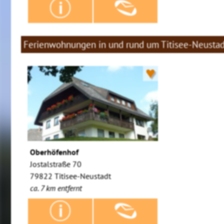
Ferienwohnungen in und rund um Titisee-Neustad
♥
Oberhöfenhof
Jostalstraße 70
79822 Titisee-Neustadt
ca. 7 km entfernt