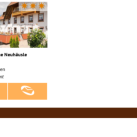
✷✷✷
ne Neuhäusle
gen
nt