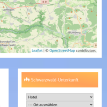
Leaflet
|
©
OpenStreetMap
contributors
Schwarzwald-Unterkunft