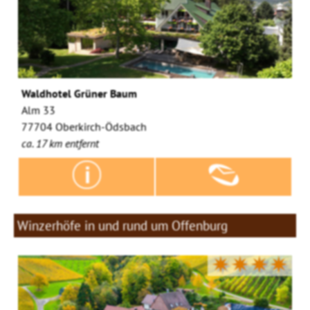
Waldhotel Grüner Baum
Alm 33
77704 Oberkirch-Ödsbach
ca. 17 km entfernt
Winzerhöfe in und rund um Offenburg
✷✷✷✷