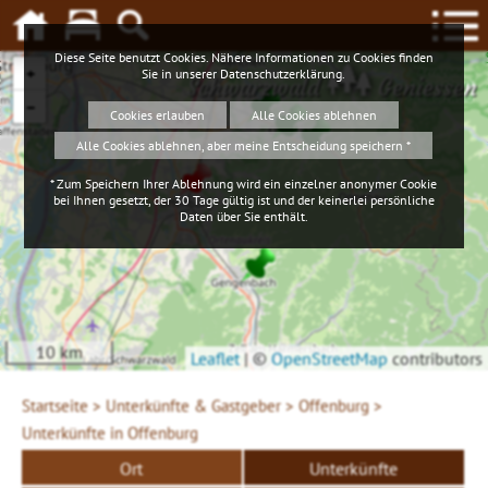
Diese Seite benutzt Cookies. Nähere Informationen zu Cookies finden
+
Sie in unserer
Datenschutzerklärung
.
Schwarzwald
Geniessen
−
Cookies erlauben
Alle Cookies ablehnen
Alle Cookies ablehnen, aber meine Entscheidung speichern *
* Zum Speichern Ihrer Ablehnung wird ein einzelner anonymer Cookie
bei Ihnen gesetzt, der 30 Tage gültig ist und der keinerlei persönliche
Daten über Sie enthält.
10 km
Leaflet
|
©
OpenStreetMap
contributors
Startseite >
Unterkünfte & Gastgeber >
Offenburg >
Unterkünfte in Offenburg
Ort
Unterkünfte