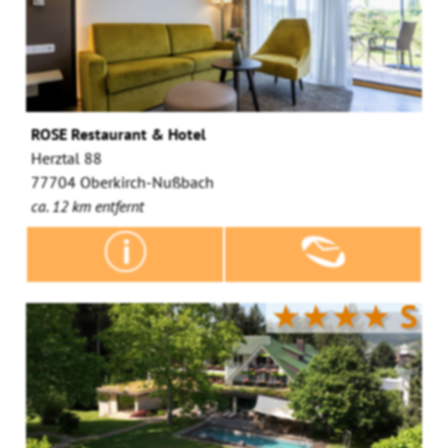
ROSE Restaurant & Hotel
Herztal 88
77704 Oberkirch-Nußbach
ca. 12 km entfernt
★★★★
S