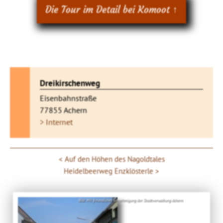
Die Tour im Detail bei Komoot ↑
Dreikirschenweg
Eisenbahnstraße
77855 Achern
> Internet
Auf den Höhen des Nagoldtales
Heidelbeerweg Enzklösterle
Bild: Mit freundlicher Genehmigung der Stadtverwaltung Achern