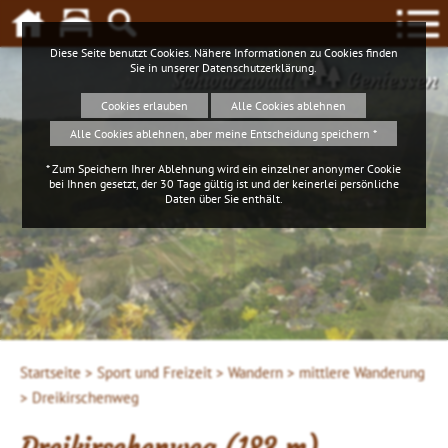
Diese Seite benutzt Cookies. Nähere Informationen zu Cookies finden
Sie in unserer
Datenschutzerklärung
.
Schwarzwald
Geniessen
Cookies erlauben
Alle Cookies ablehnen
Alle Cookies ablehnen, aber meine Entscheidung speichern *
* Zum Speichern Ihrer Ablehnung wird ein einzelner anonymer Cookie
bei Ihnen gesetzt, der 30 Tage gültig ist und der keinerlei persönliche
Daten über Sie enthält.
Klaus Hansen, © Schluchtensteig Schwarzwald
Startseite >
Sport und Freizeit >
Wandern >
mittlere Wanderung
>
Dreikirschenweg