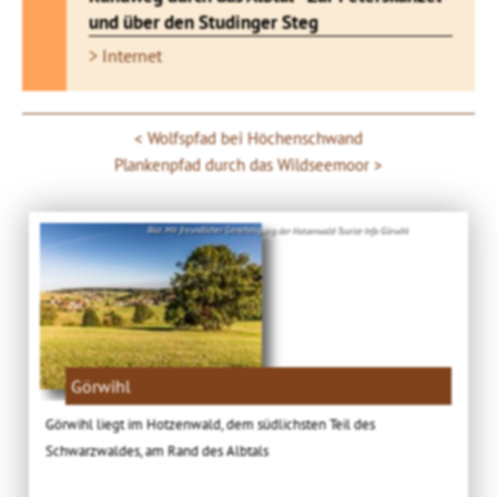
und über den Studinger Steg
> Internet
Wolfspfad bei Höchenschwand
Plankenpfad durch das Wildseemoor
Bild: Mit freundlicher Genehmigung der Hotzenwald Tourist-Info Görwihl
Görwihl
Görwihl liegt im Hotzenwald, dem südlichsten Teil des
Schwarzwaldes, am Rand des Albtals