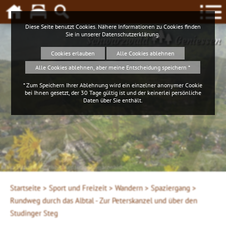
Diese Seite benutzt Cookies. Nähere Informationen zu Cookies finden
Sie in unserer
Datenschutzerklärung
.
Schwarzwald
Geniessen
Cookies erlauben
Alle Cookies ablehnen
Alle Cookies ablehnen, aber meine Entscheidung speichern *
* Zum Speichern Ihrer Ablehnung wird ein einzelner anonymer Cookie
bei Ihnen gesetzt, der 30 Tage gültig ist und der keinerlei persönliche
Daten über Sie enthält.
Klaus Hansen, © Schluchtensteig Schwarzwald
Startseite >
Sport und Freizeit >
Wandern >
Spaziergang >
Rundweg durch das Albtal - Zur Peterskanzel und über den
Studinger Steg