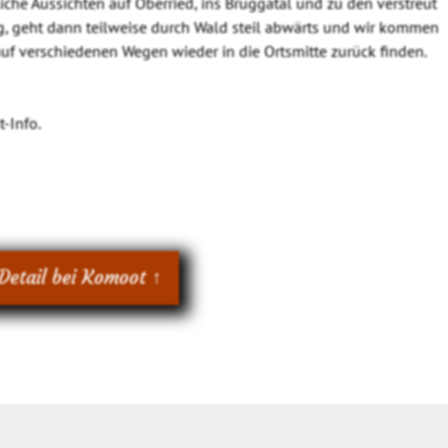
he Aussichten auf Oberried, ins Bruggatal und zu den verstreut
 geht dann teilweise durch Wald steil abwärts und wir kommen
auf verschiedenen Wegen wieder in die Ortsmitte zurück finden.
t-Info.
Detail bei Komoot ↑