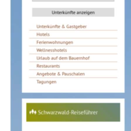
Unterkünfte & Gastgeber
Hotels
Ferienwohnungen
Wellnesshotels
Urlaub auf dem Bauernhof
Restaurants
Angebote & Pauschalen
Tagungen
Schwarzwald-Reiseführer