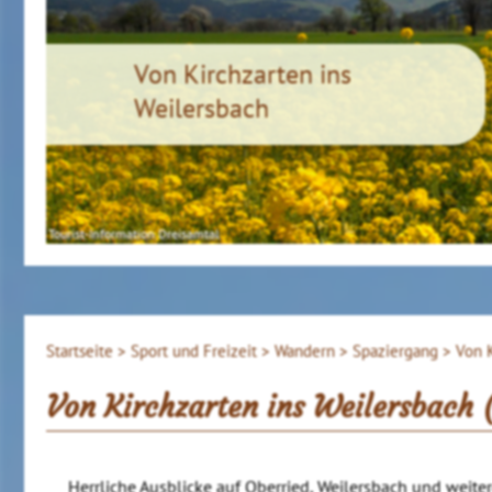
Von Kirchzarten ins
Weilersbach
Tourist-Information Dreisamtal
Startseite >
Sport und Freizeit >
Wandern >
Spaziergang >
Von K
Von Kirchzarten ins Weilersbach
Herrliche Ausblicke auf Oberried, Weilersbach und weit