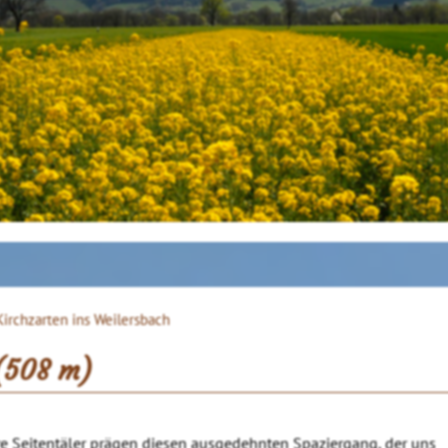
irchzarten ins Weilersbach
 (508 m)
ere Seitentäler prägen diesen ausgedehnten Spaziergang, der uns