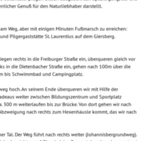
rrlicher Genuß für den Naturliebhaber darstellt.
kt am Weg, aber mit einigen Minuten Fußmarsch zu erreichen:
nd Pilgergaststätte St. Laurentius auf dem Giersberg.
egen rechts in die Freiburger Straße ein, überqueren gleich vor
nks in die Dietenbacher Straße ein, gehen nach 100m über die
0m bis Schwimmbad und Campingplatz.
g hoch. An seinem Ende überqueren wir mit Hilfe der
adeaus weiter zwischen Bildungszentrum und Sportplatz
. 300 m weiterlaufen bis zur Brücke. Von dort gehen wir nach
e Abzweigung nach rechts zum Hexenhäusle kommt, das wir nach
her Tal. Der Weg führt nach rechts weiter (Johannisbergrundweg).