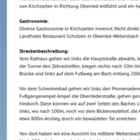
von Kirchzarten in Richtung Oberried entführt und ein he
Gastronomie:
Diverse Gastronomie in Kirchzarten Innerort. Nicht dire
Landhotel Restaurant Schützen in Oberried-Weilersbach u
Streckenbeschreibung:
Vom Rathaus gehen wir links die Hauptstraße abwärts, bi
der Sonne den Zebrastreifen, biegen rechts nach 10m li
Brücke und links auf dem Fußweg am Bach entlang 20
Vor dem Schwimmbad gehen wir links den Promenadenwe
Fußgängerampel Ampel die Oberriederstraße, gehen ger
hindurch. Dann können wir auf zwei Seiten des Baches ca
links, wo nach 100m, noch vor dem Bickenreutehof, di
etwa 800m Anstieg durch ein bewaldetes Tal erreichen.
Von dort haben wir eine Aussicht ins mittlere Weilersbac