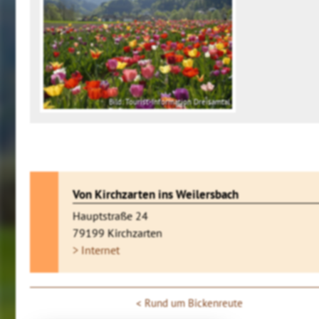
Bild: Tourist-Information Dreisamtal
Von Kirchzarten ins Weilersbach
Hauptstraße 24
79199 Kirchzarten
> Internet
Rund um Bickenreute