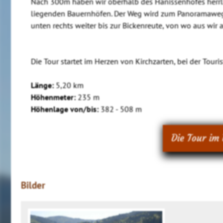
Nach 300m haben wir oberhalb des Hanissenhofes herrlic
liegenden Bauernhöfen. Der Weg wird zum Panoramaweg,
unten rechts weiter bis zur Bickenreute, von wo aus wir 
Die Tour startet im Herzen von Kirchzarten, bei der Touris
Länge:
5,20 km
Höhenmeter:
235 m
Höhenlage von/bis:
382 - 508 m
Die Tour im 
Bilder