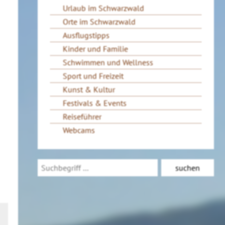
Urlaub im Schwarzwald
Orte im Schwarzwald
Ausflugstipps
Kinder und Familie
Schwimmen und Wellness
Sport und Freizeit
Kunst & Kultur
Festivals & Events
Reiseführer
Webcams