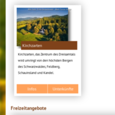
Bild: Foto: Trimo Demankowski - Black Forest Drone
Kirchzarten
Kirchzarten, das Zentrum des Dreisamtals
wird umringt von den höchsten Bergen
des Schwarzwaldes, Feldberg,
Schauinsland und Kandel.
Infos
Unterkünfte
Freizeitangebote