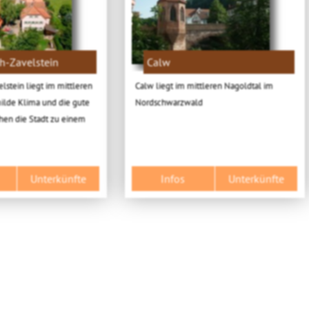
h-Zavelstein
Calw
lstein liegt im mittleren
Calw liegt im mittleren Nagoldtal im
ilde Klima und die gute
Nordschwarzwald
hen die Stadt zu einem
Unterkünfte
Infos
Unterkünfte