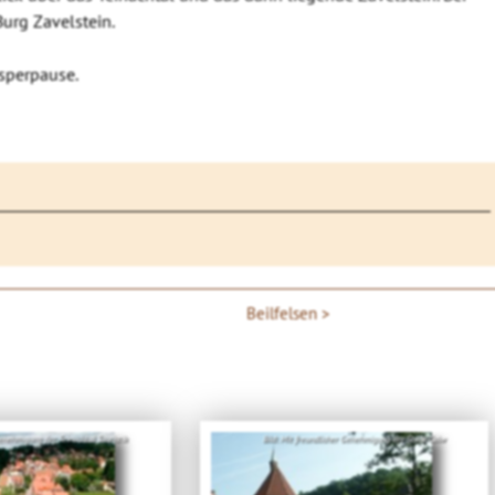
urg Zavelstein.
esperpause.
Beilfelsen
Genehmigung der Teinachtal Touristik
Bild: Mit freundlicher Genehmigung der Stadt Calw