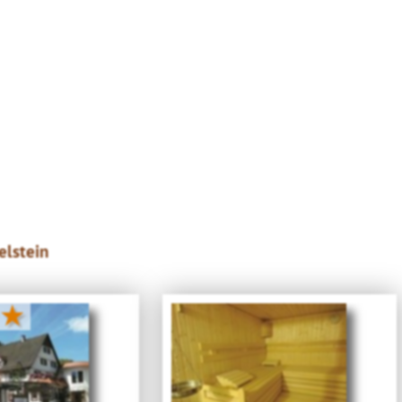
elstein
★