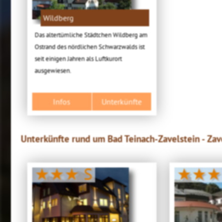
Wildberg
Das altertümliche Städtchen Wildberg am
Ostrand des nördlichen Schwarzwalds ist
seit einigen Jahren als Luftkurort
ausgewiesen.
Infos
Unterkünfte
Unterkünfte rund um Bad Teinach-Zavelstein - Zav
★★★ S
★★★