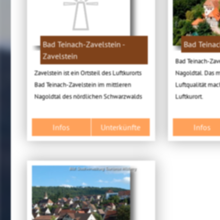
Bad Teinach-Zavelstein -
Bad Teinac
Zavelstein
Bad Teinach-Zave
Zavelstein ist ein Ortsteil des Luftkurorts
Nagoldtal. Das m
Bad Teinach-Zavelstein im mittleren
Luftqualität mac
Nagoldtal des nördlichen Schwarzwalds
Luftkurort.
Infos
Unterkünfte
Infos
Bild: Stadtverwaltung Tourismus Wildberg