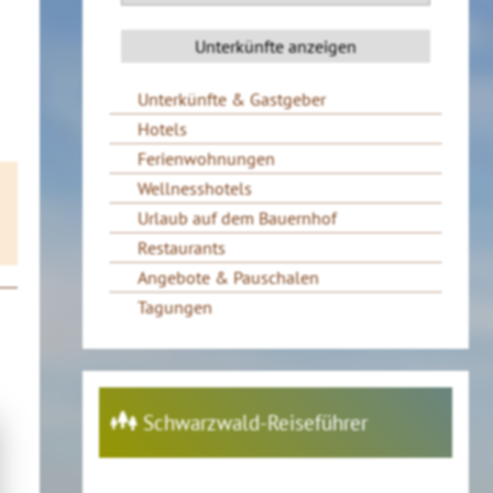
Unterkünfte & Gastgeber
Hotels
Ferienwohnungen
Wellnesshotels
Urlaub auf dem Bauernhof
Restaurants
Angebote & Pauschalen
Tagungen
Schwarzwald-Reiseführer