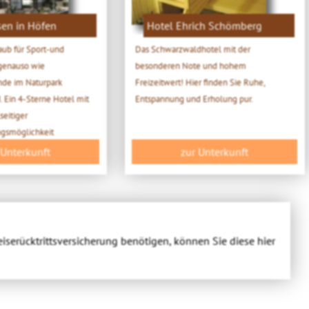
en in Höfen
Hotel Ehrich Schömberg
aub für Sport-und
Das Schwarzwaldhotel mit der
genauso wie
besonderen Note und hohem
de im Naturpark
Freizeitwert! Hier finden Sie Ruhe,
 Ein 4-Sterne Hotel mit
Entspannung und Erholung pur.
seitiger
ngsmöglichkeit
 Unterkunft
zur Unterkunft
eiserücktrittsversicherung benötigen, können Sie diese hier