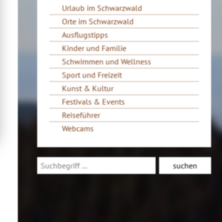
Urlaub im Schwarzwald
Orte im Schwarzwald
Ausflugstipps
Kinder und Familie
Schwimmen und Wellness
Sport und Freizeit
Kunst & Kultur
Festivals & Events
Reiseführer
Webcams