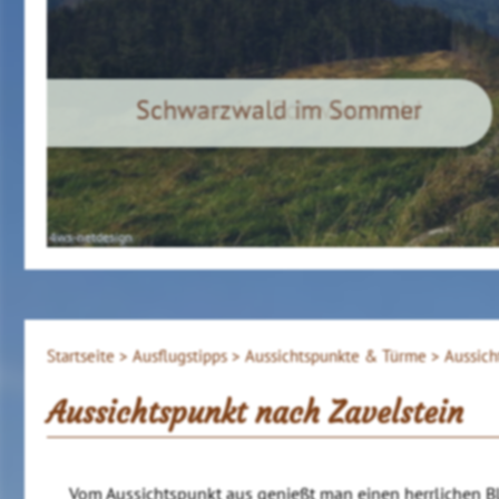
Sommer im Schwarzwald
iStockphoto.com
Startseite >
Ausflugstipps >
Aussichtspunkte & Türme >
Aussich
Aussichtspunkt nach Zavelstein
Vom Aussichtspunkt aus genießt man einen herrlichen Bli