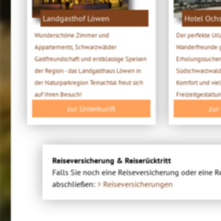
Landgasthof Löwen
Hotel Ochs
Wunderschöne Zimmer und
Der perfekte Url
Appartements, Schwarzwälder
Wanderfreunde 
Gastfreundschaft und erstklassige Speisen
Erholungssuchen
der Region - das Landgasthaus Löwen in
Südschwarzwald.
der Naturparkregion Teinachtal freut sich
Komfort und viel
auf Ihren Besuch!
Freizeitgestaltu
zur Unterkunft
zur
Reiseversicherung & Reiserücktritt
Falls Sie noch eine Reiseversicherung oder eine R
abschließen:
> Reiseversicherungen