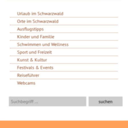
Urlaub im Schwarzwald
Orte im Schwarzwald
Ausflugstipps
Kinder und Familie
Schwimmen und Wellness
Sport und Freizeit
Kunst & Kultur
Festivals & Events
Reiseführer
Webcams