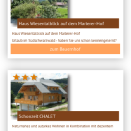
Haus Wiesentalblick auf dem Marterer-Hof
Haus Wiesentalblick auf dem Marterer-Hof
Urlaub im Südschwarzwald - haben Sie uns schon kennengelernt?
zum Bauernhof
★★★
Schonzeit CHALET
Naturnahes und autarkes Wohnen in Kombination mit dezentem