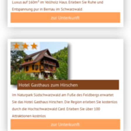
Luxus auf 160m² im Vollholz Haus. Erleben Sie Ruhe und
Entspannung pur in Bernau im Schwarzwald.
zur Unterkunft
★★★
Hotel Gasthaus zum Hirschen
Im Naturpark Südschwarzwald am Fuße des Feldbergs erwartet
Sie das Hotel Gasthaus Hirschen. Die Region erleben Sie kostenlos
durch die Hochschwarzwald Card. Erleben Sie über 100
Attraktionen kostnlos
zur Unterkunft