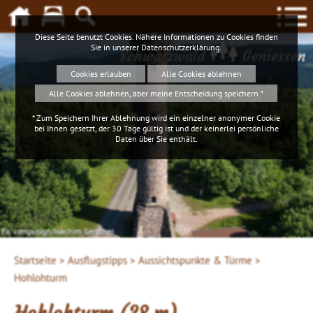
Diese Seite benutzt Cookies. Nähere Informationen zu Cookies finden
Sie in unserer
Datenschutzerklärung
.
Schwarzwald
Geniessen
Cookies erlauben
Alle Cookies ablehnen
Alle Cookies ablehnen, aber meine Entscheidung speichern *
* Zum Speichern Ihrer Ablehnung wird ein einzelner anonymer Cookie
bei Ihnen gesetzt, der 30 Tage gültig ist und der keinerlei persönliche
Daten über Sie enthält.
Fa. compusign/Joachim Gerstner
Startseite >
Ausflugstipps >
Aussichtspunkte & Türme >
Hohlohturm