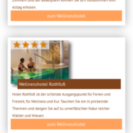
Alltag erholen.
zum Wellnesshotel
★★★★
Wellnesshotel Rothfuß
Hotel Rothfuß ist der schönste Ausgangspunkt für Ferien und
Freizeit, für Wellness und Kur. Tauchen Sie ein in prickelnde
Thermen und steigen Sie auf zu unverfälschter Natur reicher
Wälder und Wiesen.
zum Wellnesshotel