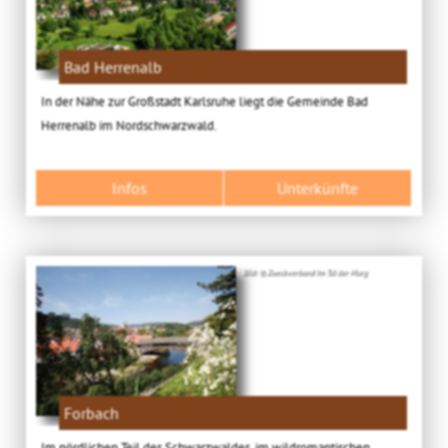
Bad Herrenalb
In der Nähe zur Großstadt Karlsruhe liegt die Gemeinde Bad
Herrenalb im Nordschwarzwald.
Infos
Unterkünfte
Bild: © Zweckverband Im Tal der Murg
Forbach
Im nördlichen Teil des Schwarzwaldes, im wildromantischen