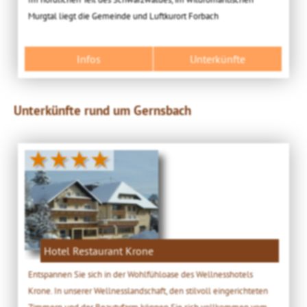
Murgtal liegt die Gemeinde und Luftkurort Forbach
Infos
Unterkünfte
Unterkünfte rund um Gernsbach
★★★★
Hotel Restaurant Krone
Entspannen Sie sich in der Wohlfühloase des Wellnesshotels
Krone. In unserer Wellnesslandschaft, den stilvoll eingerichteten
Zimmern und der Beautyfarm können Sie sich vollkommen vom