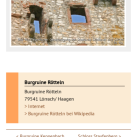
Bild: Mit freundlicher Genehmigung von Staatliche Schlösser und Gärten
Ba.-Wü.
Burgruine Rötteln
Burgruine Rötteln
79541 Lörrach/ Haagen
> Internet
> Burgruine Rötteln bei Wikipedia
Burgruine Keppenbach
Schloss Staufenberg