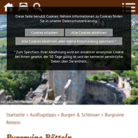
Diese Seite benutzt Cookies. Nähere Informationen zu Cookies finden
Sie in unserer
Datenschutzerklärung
.
Schwarzwald
Geniessen
Cookies erlauben
Alle Cookies ablehnen
Alle Cookies ablehnen, aber meine Entscheidung speichern *
* Zum Speichern Ihrer Ablehnung wird ein einzelner anonymer Cookie
bei Ihnen gesetzt, der 30 Tage gültig ist und der keinerlei persönliche
Daten über Sie enthält.
Mit freundlicher Genehmigung der Stadt Lörrach
Startseite >
Ausflugstipps >
Burgen & Schlösser >
Burgruine
Rötteln