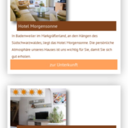
Hotel Morgensonne
In Badenweiler im Markgräflerland, an den Hängen des
Südschwarzwaldes, liegt das Hotel Morgensonne. Die persönliche
Atmosphäre unseres Hauses ist uns wichtig für Sie, damit Sie sich
gut erholen.
zur Unterkunft
✷✷✷✷