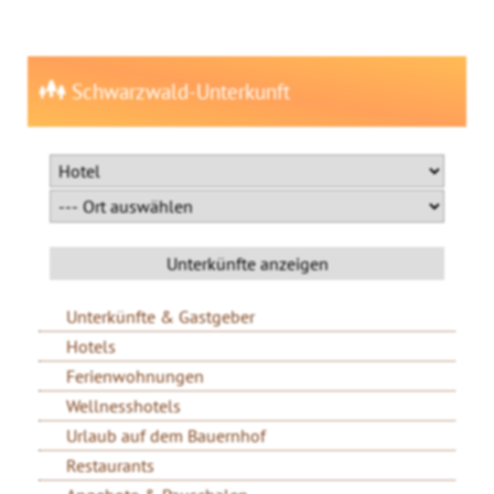
Schwarzwald-Unterkunft
Unterkünfte & Gastgeber
Hotels
Ferienwohnungen
Wellnesshotels
Urlaub auf dem Bauernhof
Restaurants