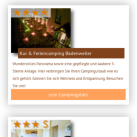
★★★★
Kur & Feriencamping Badenweiler
Wundervolles Panorama sowie eine gepflegte und saubere 5-
Sterne Anlage. Hier verbringen Sie Ihren Campingurlaub wie es
sich gehört. Gönnen Sie sich Wellness und Entspannung. Besuchen
Sie uns!
zum Campingplatz
★★★ S