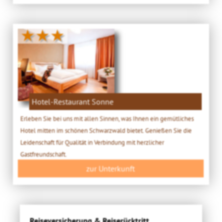
★★★
Hotel-Restaurant Sonne
Erleben Sie bei uns mit allen Sinnen, was Ihnen ein gemütliches
Hotel mitten im schönen Schwarzwald bietet. Genießen Sie die
Leidenschaft für Qualität in Verbindung mit herzlicher
Gastfreundschaft.
zur Unterkunft
Reiseversicherung & Reiserücktritt