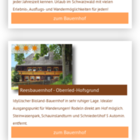
jeder Jahreszeit kennen. Urlaub im Schwarzwald mit vielen
Erlebnis-, Ausflugs- und Wandermöglichkeiten für jeden!
zum Bauernhof
✷✷✷
Reesbauernhof - Oberried-Hofsgrund
Idyllischer Bioland-Bauernhof in sehr ruhiger Lage. Idealer
Ausgangspunkt für Wanderungen! Rodeln direkt am Hof möglich.
Steinwasenpark, Schauinslandturm und Schniederlihof 5 Automin.
entfernt.
zum Bauernhof