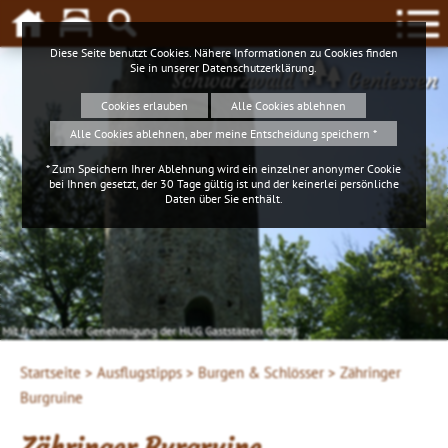
Diese Seite benutzt Cookies. Nähere Informationen zu Cookies finden
Sie in unserer
Datenschutzerklärung
.
Schwarzwald
Geniessen
Cookies erlauben
Alle Cookies ablehnen
Alle Cookies ablehnen, aber meine Entscheidung speichern *
* Zum Speichern Ihrer Ablehnung wird ein einzelner anonymer Cookie
bei Ihnen gesetzt, der 30 Tage gültig ist und der keinerlei persönliche
Daten über Sie enthält.
Mit freundlicher Genehmigung der HUG Gaststätten GmbH
Startseite >
Ausflugstipps >
Burgen & Schlösser >
Zähringer
Burgruine