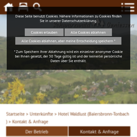
Diese Seite benutzt Cookies. Nähere Informationen zu Cookies finden
Sie in unserer
Datenschutzerklärung
.
Schwarzwald
Geniessen
Cookies erlauben
Alle Cookies ablehnen
Alle Cookies ablehnen, aber meine Entscheidung speichern *
* Zum Speichern Ihrer Ablehnung wird ein einzelner anonymer Cookie
bei Ihnen gesetzt, der 30 Tage gültig ist und der keinerlei persönliche
Daten über Sie enthält.
Startseite >
Unterkünfte >
Hotel Waldlust (Baiersbronn-Tonbach
) >
Kontakt & Anfrage
Der Betrieb
Kontakt & Anfrage