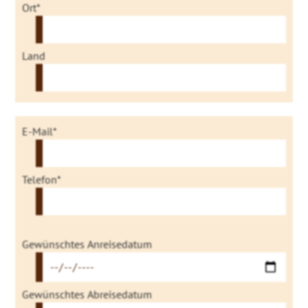
Ort*
Land
E-Mail*
Telefon*
Gewünschtes Anreisedatum
Gewünschtes Abreisedatum