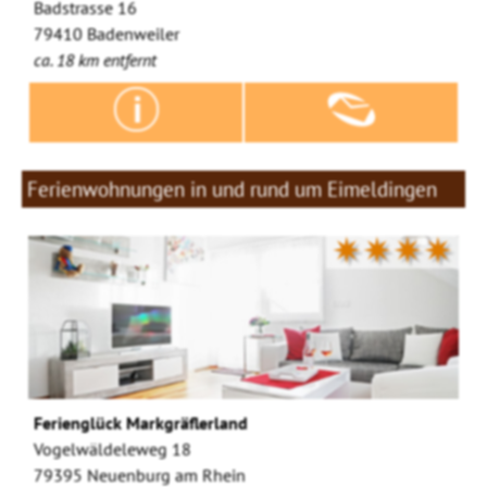
Badstrasse 16
79410 Badenweiler
ca. 18 km entfernt
Ferienwohnungen in und rund um Eimeldingen
✷✷✷✷
Ferienglück Markgräflerland
Vogelwäldeleweg 18
79395 Neuenburg am Rhein