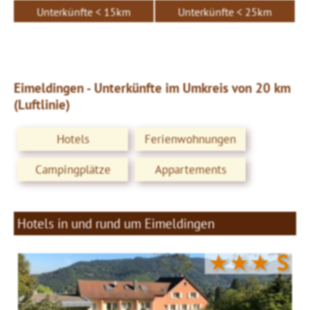
Unterkünfte < 15km
Unterkünfte < 25km
Eimeldingen - Unterkünfte im Umkreis von 20 km
(Luftlinie)
Hotels
Ferienwohnungen
Campingplätze
Appartements
Hotels in und rund um Eimeldingen
★★★
S