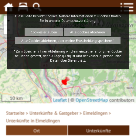
Diese Seite benutzt Cookies. Nähere Informationen zu Cookies finden
+
Sie in unserer
Datenschutzerklärung
.
Schwarzwald
Geniessen
−
Cookies erlauben
Alle Cookies ablehnen
Alle Cookies ablehnen, aber meine Entscheidung speichern *
* Zum Speichern Ihrer Ablehnung wird ein einzelner anonymer Cookie
bei Ihnen gesetzt, der 30 Tage gültig ist und der keinerlei persönliche
Daten über Sie enthält.
10 km
Leaflet
|
©
OpenStreetMap
contributors
Startseite >
Unterkünfte & Gastgeber >
Eimeldingen >
Unterkünfte in Eimeldingen
Ort
Unterkünfte