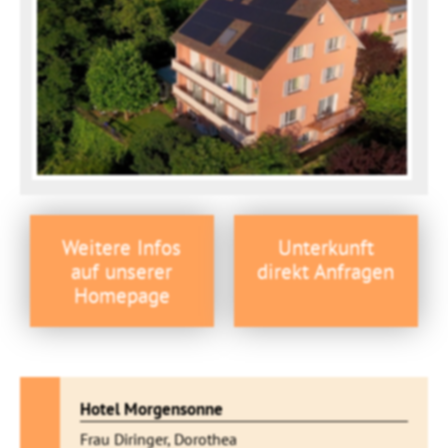
Weitere Infos
Unterkunft
auf unserer
direkt Anfragen
Homepage
Hotel Morgensonne
Frau Diringer, Dorothea