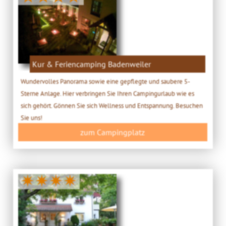
Kur & Feriencamping Badenweiler
Wundervolles Panorama sowie eine gepflegte und saubere 5-
Sterne Anlage. Hier verbringen Sie Ihren Campingurlaub wie es
sich gehört. Gönnen Sie sich Wellness und Entspannung. Besuchen
Sie uns!
zum Campingplatz
✷✷✷✷