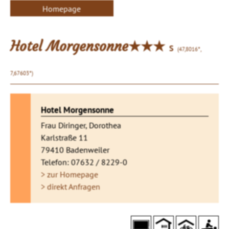
Homepage
Hotel Morgensonne★★★
S
(47,8016°,
7,67603°)
Hotel Morgensonne
Frau Diringer, Dorothea
Karlstraße 11
79410 Badenweiler
Telefon: 07632 / 8229-0
> zur Homepage
> direkt Anfragen