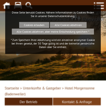
Diese Seite benutzt Cookies. Nähere Informationen zu Cookies finden
Sie in unserer
Datenschutzerklärung
.
Schwarzwald
Geniessen
Cookies erlauben
Alle Cookies ablehnen
Alle Cookies ablehnen, aber meine Entscheidung speichern *
* Zum Speichern Ihrer Ablehnung wird ein einzelner anonymer Cookie
bei Ihnen gesetzt, der 30 Tage gültig ist und der keinerlei persönliche
Daten über Sie enthält.
Startseite >
Unterkünfte & Gastgeber >
Hotel Morgensonne
(Badenweiler)
Der Betrieb
Kontakt & Anfrage