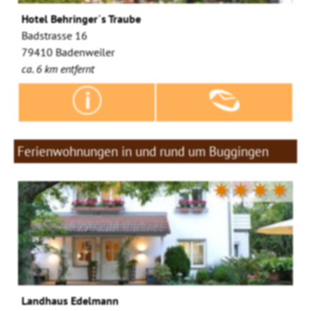
Hotel Behringer´s Traube
Badstrasse 16
79410 Badenweiler
ca. 6 km entfernt
Ferienwohnungen in und rund um Buggingen
✷✷✷✷
Landhaus Edelmann