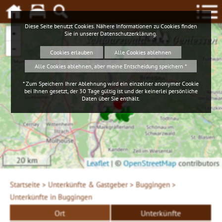
Diese Seite benutzt Cookies. Nähere Informationen zu Cookies finden
+
Sie in unserer
Datenschutzerklärung
.
Schwarzwald
Geniessen
−
Cookies erlauben
Alle Cookies ablehnen
Alle Cookies ablehnen, aber meine Entscheidung speichern *
* Zum Speichern Ihrer Ablehnung wird ein einzelner anonymer Cookie
bei Ihnen gesetzt, der 30 Tage gültig ist und der keinerlei persönliche
Daten über Sie enthält.
20 km
Leaflet
|
©
OpenStreetMap
contributors
Startseite >
Unterkünfte & Gastgeber >
Buggingen >
Unterkünfte in Buggingen
Ort
Unterkünfte