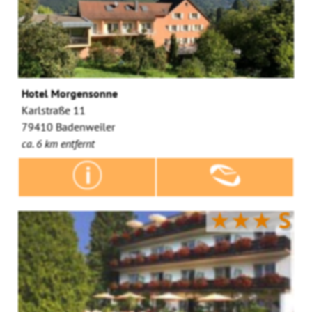
Hotel Morgensonne
Karlstraße 11
79410 Badenweiler
ca. 6 km entfernt
★★★
S