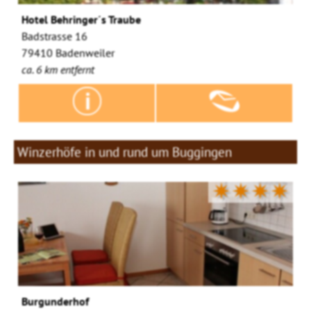
Hotel Behringer´s Traube
Badstrasse 16
79410 Badenweiler
ca. 6 km entfernt
Winzerhöfe in und rund um Buggingen
✷✷✷✷
Burgunderhof