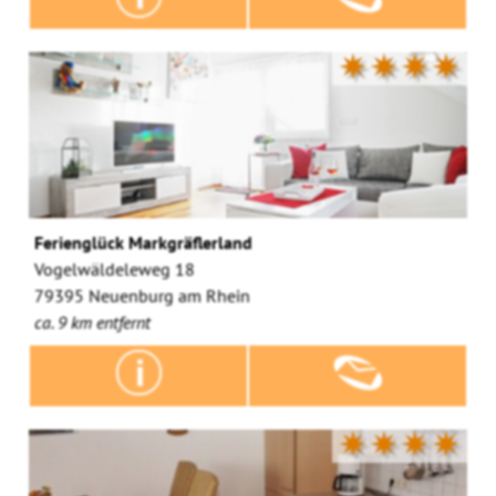
✷✷✷✷
Ferienglück Markgräflerland
Vogelwäldeleweg 18
79395 Neuenburg am Rhein
ca. 9 km entfernt
✷✷✷✷