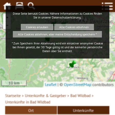
Diese Seite benutzt Cookies. Nähere Informationen zu Cookies finden
+
Sie in unserer
Datenschutzerklärung
.
Schwarzwald
Geniessen
−
Cookies erlauben
Alle Cookies ablehnen
Alle Cookies ablehnen, aber meine Entscheidung speichern *
* Zum Speichern Ihrer Ablehnung wird ein einzelner anonymer Cookie
bei Ihnen gesetzt, der 30 Tage gültig ist und der keinerlei persönliche
Daten über Sie enthält.
10 km
Leaflet
|
©
OpenStreetMap
contributors
Startseite >
Unterkünfte & Gastgeber >
Bad Wildbad >
Unterkünfte in Bad Wildbad
Ort
Unterkünfte