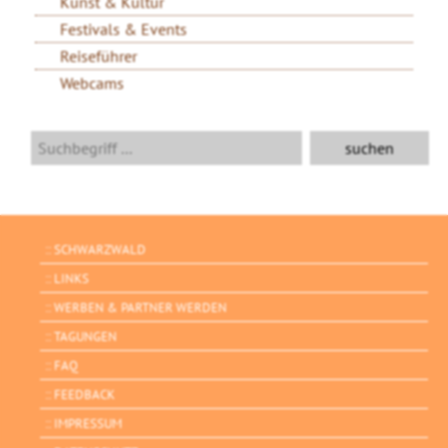
Kunst & Kultur
Festivals & Events
Reiseführer
Webcams
SCHWARZWALD
LINKS
WERBEN & PARTNER WERDEN
TAGUNGEN
FAQ
FEEDBACK
IMPRESSUM