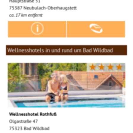
Hauptstraße 51
75387 Neubulach-Oberhaugstett
ca. 17 km entfernt
Wellnesshotels in und rund um Bad Wildbad
★★★★
Wellnesshotel Rothfuß
Olgastraße 47
75323 Bad Wildbad