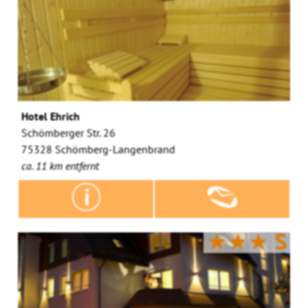
Hotel Ehrich
Schömberger Str. 26
75328 Schömberg-Langenbrand
ca. 11 km entfernt
★★★
S