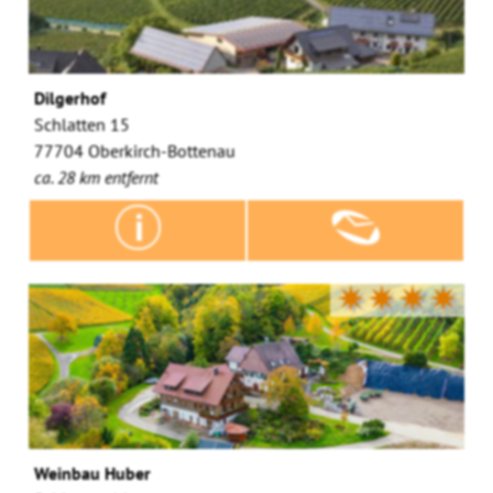
Dilgerhof
Schlatten 15
77704 Oberkirch-Bottenau
ca. 28 km entfernt
✷✷✷✷
Weinbau Huber