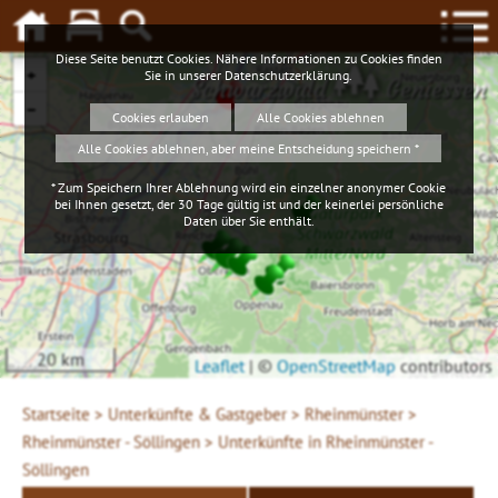
Diese Seite benutzt Cookies. Nähere Informationen zu Cookies finden
+
Sie in unserer
Datenschutzerklärung
.
Schwarzwald
Geniessen
−
Cookies erlauben
Alle Cookies ablehnen
Alle Cookies ablehnen, aber meine Entscheidung speichern *
* Zum Speichern Ihrer Ablehnung wird ein einzelner anonymer Cookie
bei Ihnen gesetzt, der 30 Tage gültig ist und der keinerlei persönliche
Daten über Sie enthält.
20 km
Leaflet
|
©
OpenStreetMap
contributors
Startseite >
Unterkünfte & Gastgeber >
Rheinmünster >
Rheinmünster - Söllingen >
Unterkünfte in Rheinmünster -
Söllingen