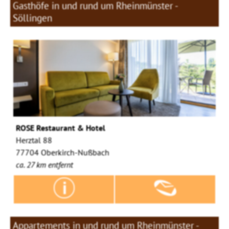
Gasthöfe in und rund um Rheinmünster -
Söllingen
ROSE Restaurant & Hotel
Herztal 88
77704 Oberkirch-Nußbach
ca. 27 km entfernt
Appartements in und rund um Rheinmünster -