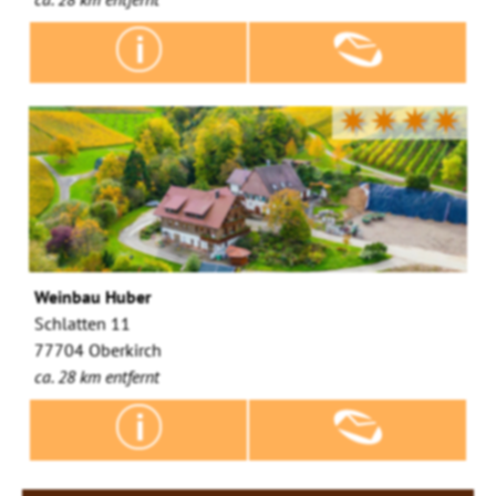
✷✷✷✷
Weinbau Huber
Schlatten 11
77704 Oberkirch
ca. 28 km entfernt