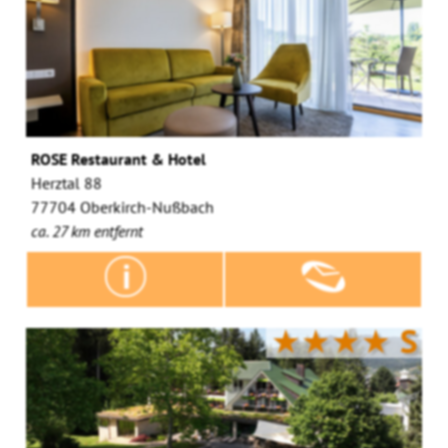
ROSE Restaurant & Hotel
Herztal 88
77704 Oberkirch-Nußbach
ca. 27 km entfernt
★★★★
S