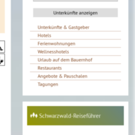
Unterkünfte & Gastgeber
Hotels
Ferienwohnungen
Wellnesshotels
Urlaub auf dem Bauernhof
Restaurants
Angebote & Pauschalen
Tagungen
Schwarzwald-Reiseführer