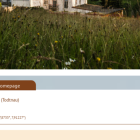
omepage
 (Todtnau)
7,8733°, 7,91227°)