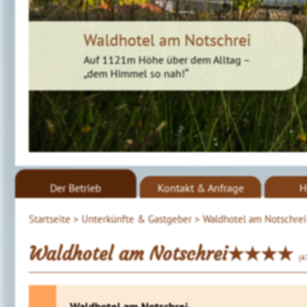
Waldhotel am Notschrei
Auf 1121m Höhe über dem Alltag –
„dem Himmel so nah!“
Der Betrieb
Kontakt & Anfrage
H
Startseite >
Unterkünfte & Gastgeber >
Waldhotel am Notschrei
Waldhotel am Notschrei★★★★
(4
Waldhotel am Notschrei