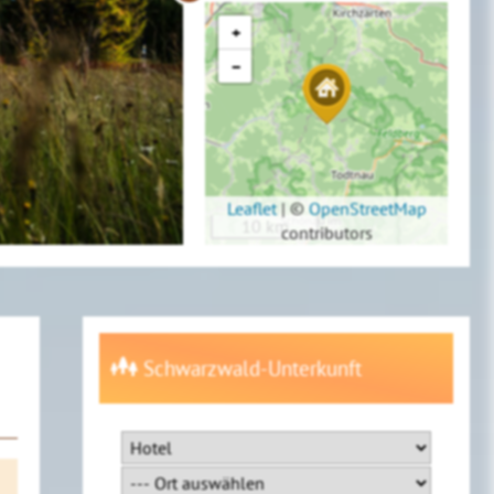
+
−
Leaflet
|
©
OpenStreetMap
10 km
contributors
Schwarzwald-Unterkunft