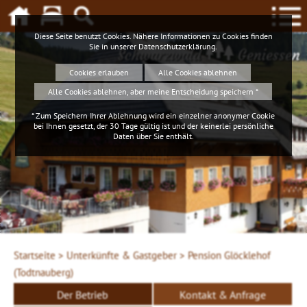
Diese Seite benutzt Cookies. Nähere Informationen zu Cookies finden
Sie in unserer
Datenschutzerklärung
.
Schwarzwald
Geniessen
Cookies erlauben
Alle Cookies ablehnen
Alle Cookies ablehnen, aber meine Entscheidung speichern *
* Zum Speichern Ihrer Ablehnung wird ein einzelner anonymer Cookie
bei Ihnen gesetzt, der 30 Tage gültig ist und der keinerlei persönliche
Daten über Sie enthält.
Startseite >
Unterkünfte & Gastgeber >
Pension Glöcklehof
(Todtnauberg)
Der Betrieb
Kontakt & Anfrage