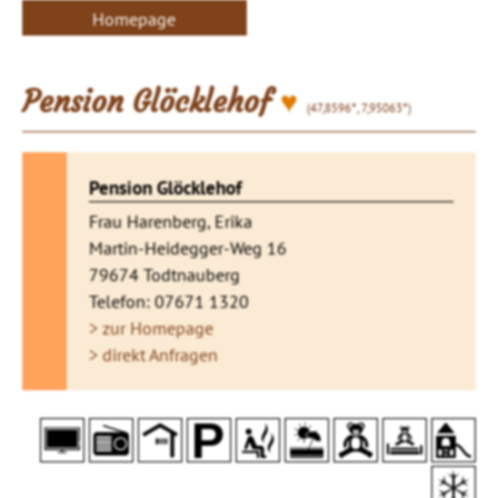
Homepage
♥
Pension Glöcklehof
(47,8596°, 7,95063°)
Pension Glöcklehof
Frau Harenberg, Erika
Martin-Heidegger-Weg 16
79674 Todtnauberg
Telefon: 07671 1320
> zur Homepage
> direkt Anfragen