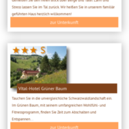
Stress lassen Sie im Tal zurück. Wir heißen Sie in unserem familiär
geführten Haus herzlich willkommen!
zur Unterkunft
★★★ S
Vital-Hotel Grüner Baum
Tauchen Sie in die unvergleichliche Schwarzwaldlandschaft ein.
Im Grünen Baum, mit seinem umfangreichen Wohlfühl- und
Fitnessprogramm, finden Sie Zeit zum Abschalten und
Entspannen...
zur Unterkunft