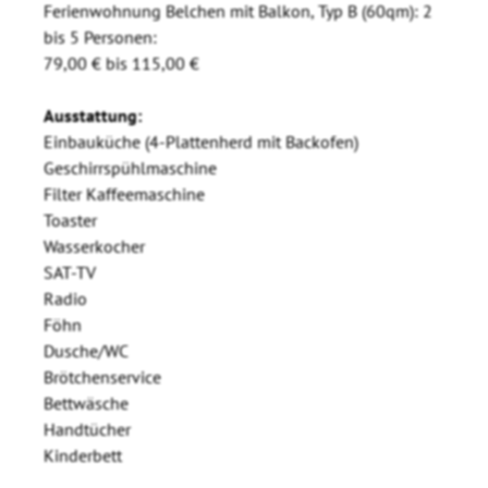
Ferienwohnung Belchen mit Balkon, Typ B (60qm): 2
bis 5 Personen:
79,00 € bis 115,00 €
Ausstattung:
Einbauküche (4-Plattenherd mit Backofen)
Geschirrspühlmaschine
Filter Kaffeemaschine
Toaster
Wasserkocher
SAT-TV
Radio
Föhn
Dusche/WC
Brötchenservice
Bettwäsche
Handtücher
Kinderbett