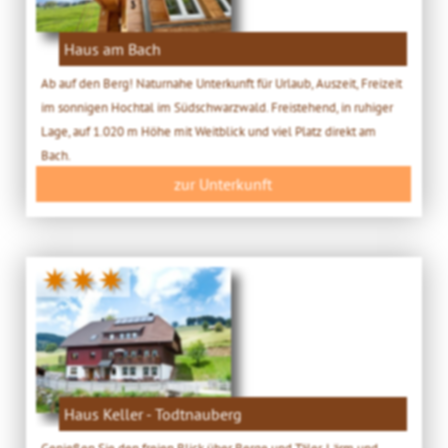
Haus am Bach
Ab auf den Berg! Naturnahe Unterkunft für Urlaub, Auszeit, Freizeit
im sonnigen Hochtal im Südschwarzwald. Freistehend, in ruhiger
Lage, auf 1.020 m Höhe mit Weitblick und viel Platz direkt am
Bach.
zur Unterkunft
✷✷✷
Haus Keller - Todtnauberg
Genießen Sie den freien Blick über Berge und Täler. Lärm und