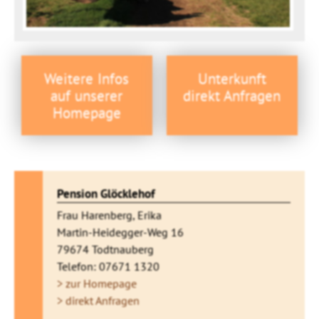
Weitere Infos
Unterkunft
auf unserer
direkt Anfragen
Homepage
Pension Glöcklehof
Frau Harenberg, Erika
Martin-Heidegger-Weg 16
79674 Todtnauberg
Telefon: 07671 1320
> zur Homepage
> direkt Anfragen